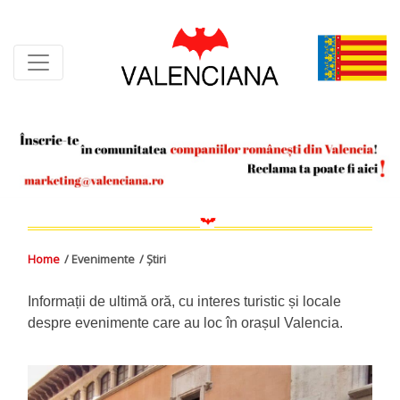
Skip
to
content
Home
/ Evenimente
/ Știri
Informații de ultimă oră, cu interes turistic și locale
despre evenimente care au loc în orașul Valencia.