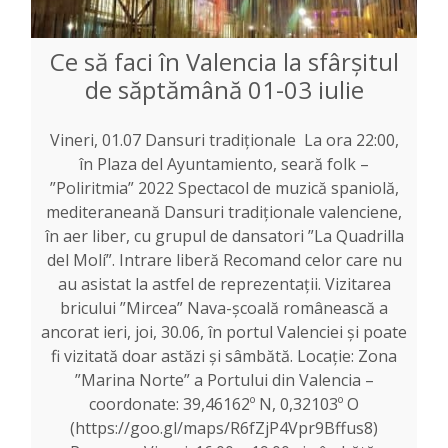
Ce să faci în Valencia la sfârșitul
de săptămână 01-03 iulie
Vineri, 01.07 Dansuri tradiționale La ora 22:00,
în Plaza del Ayuntamiento, seară folk –
”Poliritmia” 2022 Spectacol de muzică spaniolă,
mediteraneană Dansuri tradiționale valenciene,
în aer liber, cu grupul de dansatori ”La Quadrilla
del Molí”. Intrare liberă Recomand celor care nu
au asistat la astfel de reprezentații. Vizitarea
bricului ”Mircea” Nava-școală românească a
ancorat ieri, joi, 30.06, în portul Valenciei și poate
fi vizitată doar astăzi și sâmbătă. Locație: Zona
”Marina Norte” a Portului din Valencia –
coordonate: 39,46162º N, 0,32103º O
(https://goo.gl/maps/R6fZjP4Vpr9Bffus8)