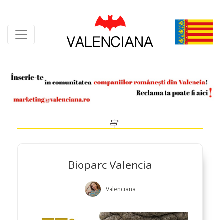
Skip
to
content
Bioparc Valencia
Valenciana