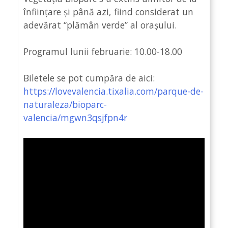
înființare și până azi, fiind considerat un
adevărat “plămân verde” al orașului.
Programul lunii februarie: 10.00-18.00
Biletele se pot cumpăra de aici:
https://lovevalencia.tixalia.com/parque-de-
naturaleza/bioparc-
valencia/mgwn3qsjfpn4r