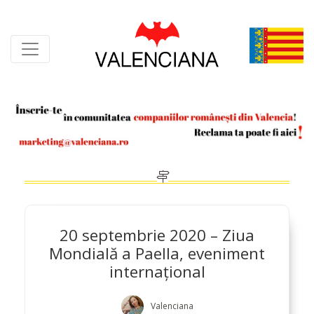
Skip
to
content
20 septembrie 2020 – Ziua
Mondială a Paella, eveniment
internațional
Valenciana