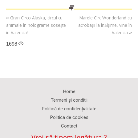
Gran Circo Alaska, circul cu
Marele Circ Wonderland cu
«
animale în holograme sosește
acrobații la înălțime, vine în
în Valencia!
Valencia
»
1698
Home
Termeni și condiții
Politică de confidențialitate
Politica de cookies
Contact
Vrei să ținem legătura ?