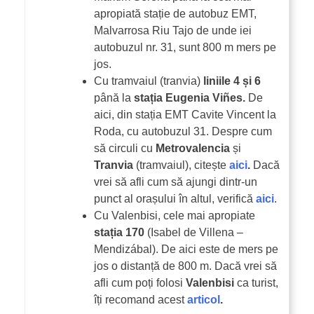
apropiată stație de autobuz EMT,
Malvarrosa Riu Tajo de unde iei
autobuzul nr. 31, sunt 800 m mers pe
jos.
Cu tramvaiul (tranvia)
liniile 4 și 6
până la
stația Eugenia Viñes.
De
aici, din stația EMT Cavite Vincent la
Roda, cu autobuzul 31. Despre cum
să circuli cu
Metrovalencia
și
Tranvia
(tramvaiul), citește
aici
.
Dacă
vrei să afli cum să ajungi dintr-un
punct al orașului în altul, verifică
aici
.
Cu Valenbisi, cele mai apropiate
stația 170
(Isabel de Villena –
Mendizábal). De aici este de mers pe
jos o distanță de 800 m. Dacă vrei să
afli cum poți folosi
Valenbisi
ca turist,
îți recomand acest
articol
.