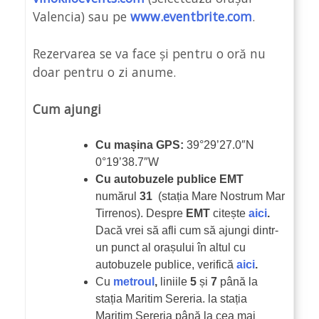
Valencia) sau pe
www.eventbrite.com
.
Rezervarea se va face și pentru o oră nu
doar pentru o zi anume.
Cum ajungi
Cu mașina GPS:
39°29’27.0″N
0°19’38.7″W
Cu autobuzele publice EMT
numărul
31
(stația Mare Nostrum Mar
Tirrenos). Despre
EMT
citește
aici
.
Dacă vrei să afli cum să ajungi dintr-
un punct al orașului în altul cu
autobuzele publice, verifică
aici
.
Cu
metroul
,
liniile
5
și
7
până la
stația Maritim Sereria. la stația
Maritim Sereria până la cea mai