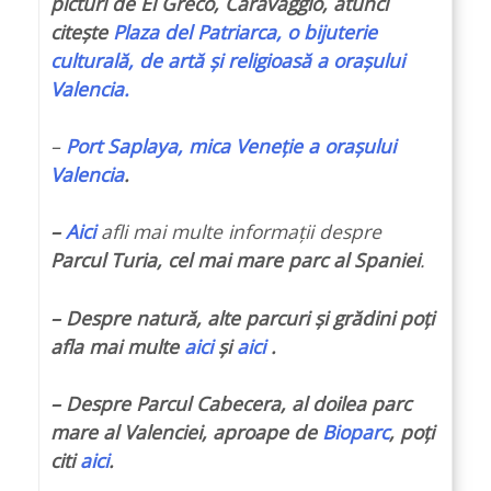
picturi de El Greco, Caravaggio, atunci
citește
Plaza del Patriarca, o bijuterie
culturală, de artă și religioasă a orașului
Valencia.
–
Port Saplaya, mica Veneție a orașului
Valencia
.
–
Aici
afli mai multe informații despre
Parcul Turia, cel mai mare parc al Spaniei
.
– Despre natură, alte parcuri și grădini poți
afla mai multe
aici
și
aici
.
– Despre Parcul Cabecera, al doilea parc
mare al Valenciei, aproape de
Bioparc
, poți
citi
aici
.