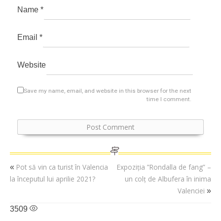
Name
*
Email
*
Website
Save my name, email, and website in this browser for the next
time I comment.
Pot să vin ca turist în Valencia
Expoziția ”Rondalla de fang” –
«
la începutul lui aprilie 2021?
un colț de Albufera în inima
Valenciei
»
3509