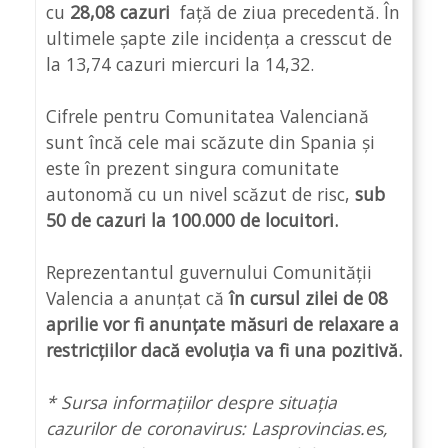
cu
28,08 cazuri
față de ziua precedentă. În
ultimele șapte zile incidența a cresscut de
la 13,74 cazuri miercuri la 14,32.
Cifrele pentru Comunitatea Valenciană
sunt încă cele mai scăzute din Spania și
este în prezent singura comunitate
autonomă cu un nivel scăzut de risc,
sub
50 de cazuri la 100.000 de locuitori.
Reprezentantul guvernului Comunității
Valencia a anunțat că
în cursul zilei de 08
aprilie vor fi anunțate măsuri de relaxare a
restricțiilor dacă evoluția va fi una pozitivă.
* Sursa informațiilor despre situația
cazurilor de coronavirus: Lasprovincias.es,