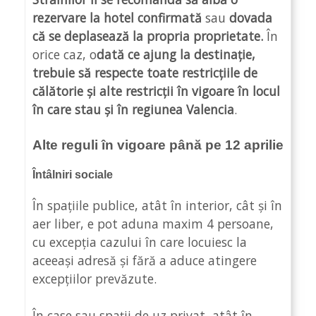
rezervare la hotel confirmată
sau
dovada
că se deplasează la propria proprietate.
În
orice caz, o
dată ce ajung la destinație,
trebuie să respecte toate restricțiile de
călătorie și alte restricții în vigoare în locul
în care stau și în regiunea Valencia
.
Alte reguli în vigoare până pe 12 aprilie
Întâlniri sociale
În spațiile publice, atât în ​​interior, cât și în
aer liber, e pot aduna maxim 4 persoane,
cu excepția cazului în care locuiesc la
aceeași adresă și fără a aduce atingere
excepțiilor prevăzute.
În case sau spații de uz privat, atât în ​​