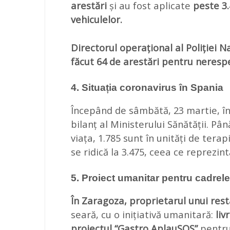
arestări
și au fost aplicate
peste 3.
vehiculelor.
Directorul operațional al Poliției 
făcut 64
de arestări pentru neresp
4. Situația coronavirus în Spania
Începând de sâmbătă, 23 martie, în
bilanț al Ministerului Sănătății. Pâ
viața, 1.785 sunt în unități de tera
se ridică la 3.475, ceea ce reprezint
5. Proiect umanitar pentru cadrel
În Zaragoza, proprietarul unui res
seară, cu o inițiativă umanitară:
liv
proiectul “Gastro AplauSOS”
pentru 