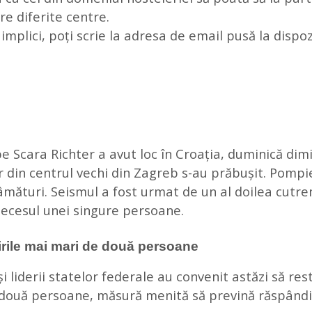
re diferite centre.
implici, poți scrie la adresa de email pusă la dispoz
 Scara Richter a avut loc în Croația, duminică di
r din centrul vechi din Zagreb s-au prăbușit. Pompi
âmături. Seismul a fost urmat de un al doilea cutr
 decesul unei singure persoane.
nirile mai mari de două persoane
liderii statelor federale au convenit astăzi să rest
de două persoane, măsură menită să prevină răspândi