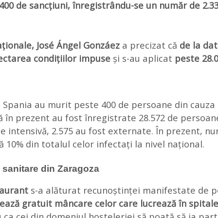
400 de sancțiuni, înregistrându-se un număr de 2.332
Naționale, José Ángel Gonzáez
a precizat că
de la dat
ectarea condițiilor impuse
și s-au aplicat
peste 28.0
 Spania au murit peste 400 de persoane din cauza c
nă în prezent au fost înregistrate 28.572 de persoan
pie intensivă, 2.575 au fost externate. În prezent, 
ă 10% din totalul celor infectați la nivel național.
e sanitare din Zaragoza
taurant
s-a alăturat recunoștinței manifestate de po
rează gratuit mâncare celor care lucrează în spital
ca cei din domeniul hosteleriei să poată să ia parte 