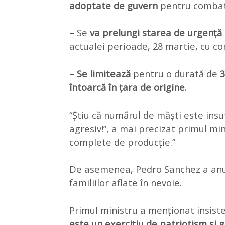
adoptate de guvern
pentru combat
– Se
va prelungi starea de urgență l
actualei perioade, 28 martie, cu co
–
Se limitează
pentru o durată de
3
întoarcă în țara de origine.
“Știu că numărul de măști este insu
agresiv!”, a mai precizat primul mi
complete de producție.”
De asemenea, Pedro Sanchez a anunț
familiilor aflate în nevoie.
Primul ministru a menționat insist
este un exercițiu de patriotism și 