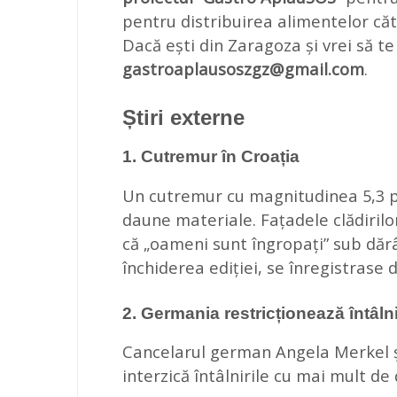
pentru distribuirea alimentelor căt
Dacă ești din Zaragoza și vrei să te 
gastroaplausoszgz@gmail.com
.
Știri externe
1. Cutremur în Croația
Un cutremur cu magnitudinea 5,3 pe
daune materiale. Fațadele clădirilo
că „oameni sunt îngropați” sub dăr
închiderea ediției, se înregistrase
2. Germania restricționează întâl
Cancelarul german Angela Merkel și 
interzică întâlnirile cu mai mult 