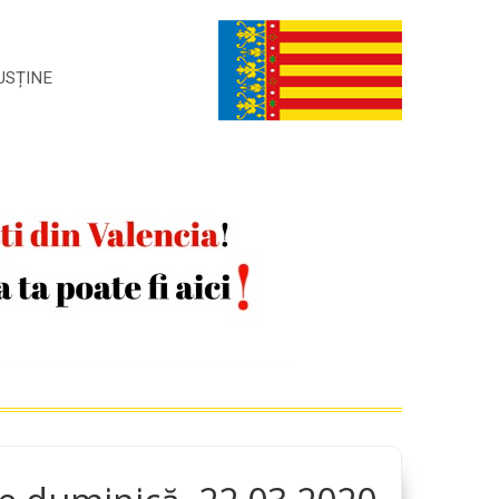
USȚINE