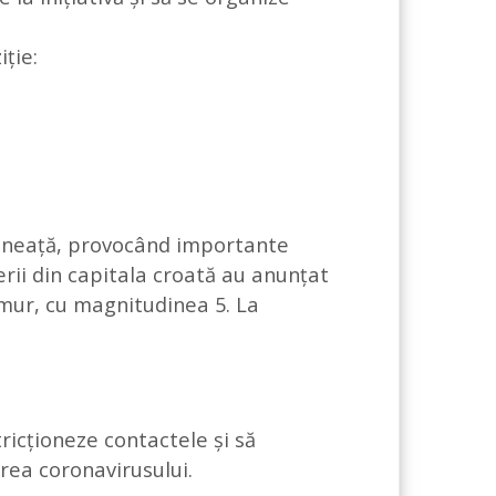
iție:
mineață, provocând importante
erii din capitala croată au anunțat
emur, cu magnitudinea 5. La
ricționeze contactele și să
rea coronavirusului.