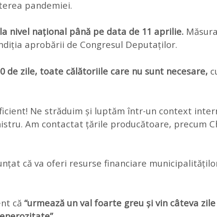
erea pandemiei.
a nivel național până pe data de 11 aprilie.
Măsura 
ndiția aprobării de Congresul Deputaților.
0 de zile, toate călătoriile care nu sunt necesare,
c
ficient! Ne străduim și luptăm într-un context inte
nistru. Am contactat țările producătoare, precum Chi
at că va oferi resurse financiare municipalitățilo
ent că
“urmează un val foarte greu și vin câteva zile
generozitate”.