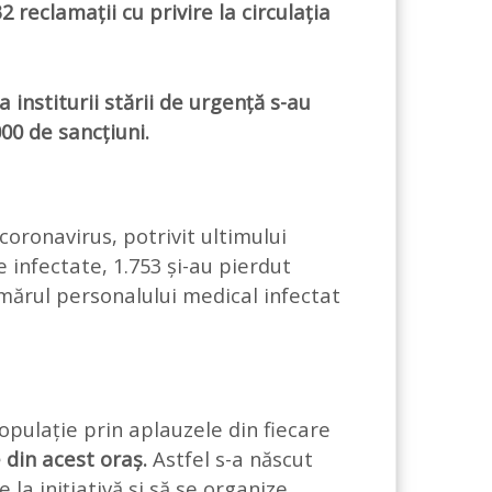
 reclamații cu privire la circulația
a institurii stării de urgență s-au
00 de sancțiuni.
oronavirus, potrivit ultimului
e infectate, 1.753 și-au pierdut
numărul personalului medical infectat
pulație prin aplauzele din fiecare
e din acest oraș.
Astfel s-a născut
la inițiativă și să se organize