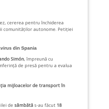
ez, cererea pentru închiderea
ii comunităților autonome. Petiției
avirus din Spania
nando Simón
, împreună cu
nferință de presă pentru a evalua
ația mijloacelor de transport în
zilei de
sâmbătă
s-au făcut
18