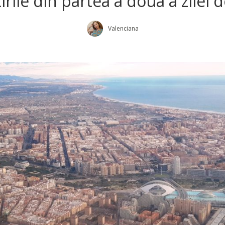
tirile din partea a doua a zilei
Valenciana