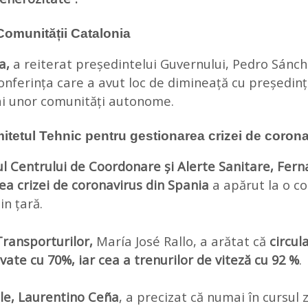
 Comunității Catalonia
a,
a reiterat președintelui Guvernului, Pedro Sánch
conferința care a avut loc de dimineață cu președinț
 ai unor comunități autonome.
mitetul Tehnic pentru gestionarea crizei de coron
ul Centrului de Coordonare și Alerte Sanitare, Fer
a crizei de coronavirus din Spania
a apărut la o co
in țară.
Transporturilor,
María José Rallo, a arătat că
circul
vate cu 70%, iar cea a trenurilor de viteză cu 92 %
.
vile, Laurentino Ceña
, a precizat că numai în cursul 