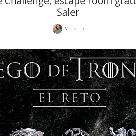
Challenge, escape room gratu
Saler
Valenciana