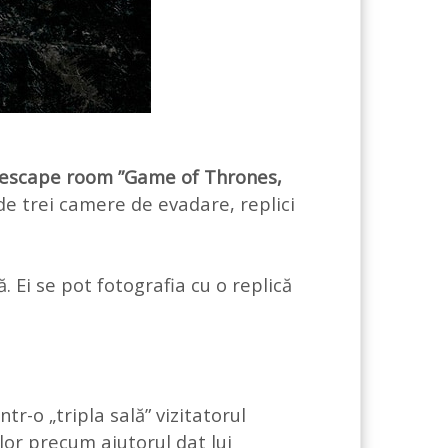
escape room ”Game of Thrones,
e trei camere de evadare, replici
ă. Ei se pot fotografia cu o replică
r-o „tripla sală” vizitatorul
lor precum ajutorul dat lui