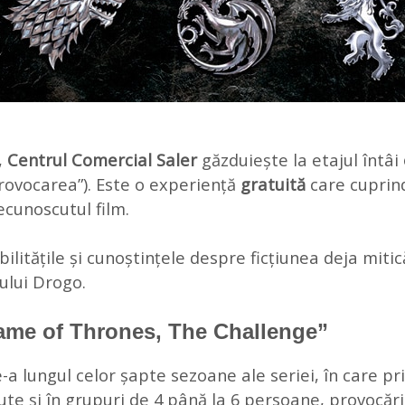
,
Centrul Comercial Saler
găzduiește la etajul întâi
Provocarea”). Este o experiență
gratuită
care cuprind
ecunoscutul film.
bilitățile și cunoștințele despre ficțiunea deja mitic
nului Drogo.
Game of Thrones, The Challenge”
lungul celor șapte sezoane ale seriei, în care print
ute și în grupuri de 4 până la 6 persoane, provocări