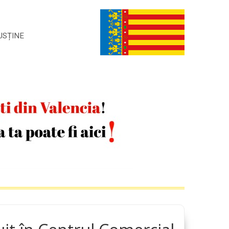
USȚINE