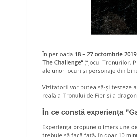
În perioada
18 – 27 octombrie 2019
The Challenge”
(”Jocul Tronurilor, 
ale unor locuri și personaje din bin
Vizitatorii vor putea să-și testeze a
reală a Tronului de Fier și a drago
În ce constă experiența ”
Experiența propune o imersiune de-a 
trebuie să facă față, în doar 10 min