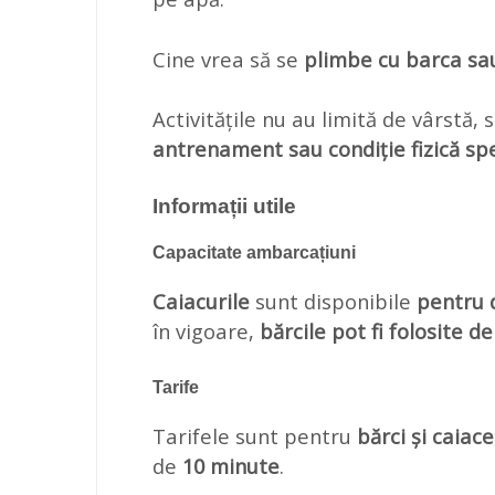
Cine vrea să se
plimbe cu barca sa
Activitățile nu au limită de vârstă
antrenament sau condiție fizică spe
Informații utile
Capacitate ambarcațiuni
Caiacurile
sunt disponibile
pentru 
în vigoare,
bărcile pot fi folosite 
Tarife
Tarifele sunt pentru
bărci și caiace
de
10 minute
.