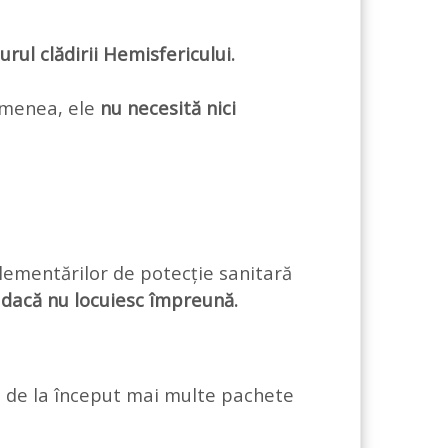
jurul clădirii Hemisfericului.
semenea, ele
nu necesită nici
lementărilor de potecție sanitară
 dacă nu locuiesc împreună.
te de la început mai multe pachete