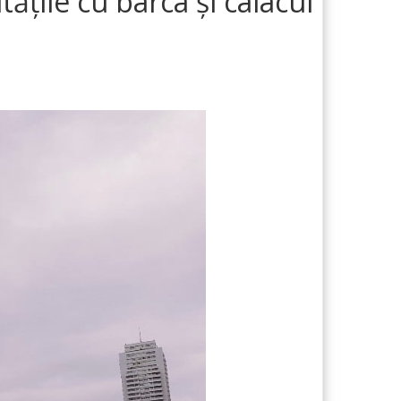
tățile cu barca și caiacul