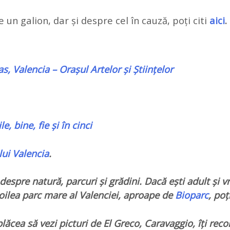
un galion, dar și despre cel în cauză, poți citi
aici
.
s, Valencia – Orașul Artelor și Științelor
e, bine, fie și în cinci
lui Valencia
.
despre natură, parcuri și grădini. Dacă ești adult și vr
doilea parc mare al Valenciei, aproape de
Bioparc
, poț
 plăcea să vezi picturi de El Greco, Caravaggio, îți re