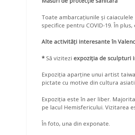
Măsuri de protecție sanitară
Toate ambarcațiunile și caiaculele
specifice pentru COVID-19. În plus, e
Alte activități interesante în Valen
*
Să vizitezi
expoziția de sculpturi 
Expoziția aparține unui artist taiw
pictate cu motive din cultura asiati
Expoziția este în aer liber. Majori
pe lacul Hemisfericului. Vizitarea 
În foto, una din exponate.