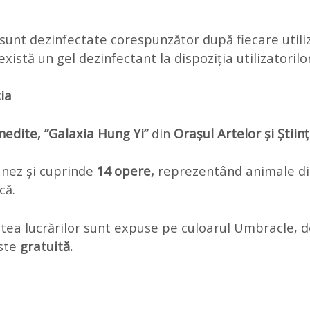
 sunt dezinfectate corespunzător după fiecare util
xistă un gel dezinfectant la dispoziția utilizatorilor
cia
inedite, ”Galaxia Hung Yi”
din
Orașul Artelor și Științ
anez și cuprinde
14 opere,
reprezentând animale din
că.
tatea lucrărilor sunt expuse pe culoarul Umbracle, 
este
gratuită.