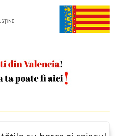
USȚINE