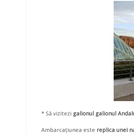
* Să vizitezi
galionul galionul Andal
Ambarcațiunea este
replica unei n