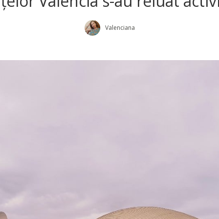
nțelor Valencia s-au reluat activi
Valenciana