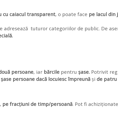
u cu caiacul transparent
, o poate face
pe lacul din 
, se adresează tuturor categoriilor de public. De a
cială.
două persoane
, iar
bărcile
pentru
șase.
Potrivit reg
de șase persoane dacă locuiesc împreună
și
de patru
,
pe fracțiuni de timp/persoană
. Pot fi achiziționa