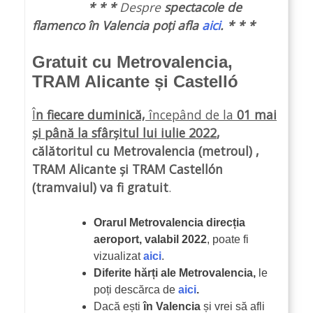
* * *
Despre
spectacole de
flamenco în Valencia poți afla
aici
. * * *
Gratuit cu Metrovalencia,
TRAM Alicante și Castelló
Î
n fiecare duminică,
începând de la
01 mai
și până la sfârșitul lui iulie 2022
,
călătoritul cu Metrovalencia (metroul) ,
TRAM Alicante și TRAM Castellón
(tramvaiul)
va fi gratuit
.
Orarul Metrovalencia direcția
aeroport, valabil 2022
, poate fi
vizualizat
aici
.
Diferite hărți ale Metrovalencia,
le
poți descărca de
aici
.
Dacă ești
în Valencia
și vrei să afli