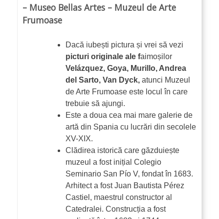
– Museo Bellas Artes – Muzeul de Arte
Frumoase
Dacă iubești pictura și vrei să vezi
picturi originale ale f
aimoșilor
Velázquez, Goya, Murillo, Andrea
del Sarto, Van Dyck,
atunci Muzeul
de Arte Frumoase este locul în care
trebuie să ajungi.
Este a doua cea mai mare galerie de
artă din Spania cu lucrări din secolele
XV-XIX.
Clădirea istorică care găzduiește
muzeul a fost inițial Colegio
Seminario San Pío V, fondat în 1683.
Arhitect a fost Juan Bautista Pérez
Castiel, maestrul constructor al
Catedralei. Construcția a fost