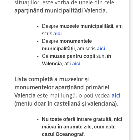
situațiilor
, este vorba de unele din cele
aparținând municipalității Valencia.
Despre
muzeele municipalității
, am
scris
aici
.
Despre
monumentele
municipalității
, am scris
aici
.
Ce
muzee pentru copii
sunt
în
Valencia
, afli
aici
.
Lista completă a muzeelor și
monumentelor aparținând primăriei
Valencia
este mai lungă, o poți vedea
aici
(meniu doar în castellană și valenciană).
Nu toate oferă intrare gratuită, nici
măcar în anumite zile, cum este
cazul Oceanograf.