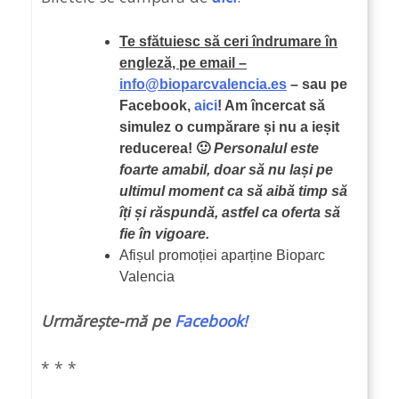
Te sfătuiesc să ceri îndrumare în
engleză, pe email –
info@bioparcvalencia.es
– sau pe
Facebook,
aici
! Am încercat să
simulez o cumpărare și nu a ieșit
reducerea! 🙂
Personalul este
foarte amabil, doar să nu lași pe
ultimul moment ca să aibă timp să
îți și răspundă, astfel ca oferta să
fie în vigoare.
Afișul promoției aparține Bioparc
Valencia
U
rmărește-mă pe
Facebook!
* * *