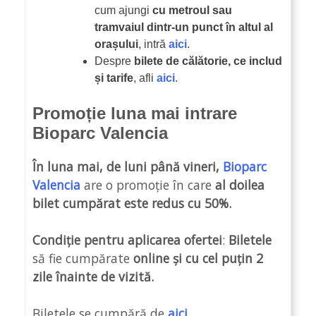
cum ajungi
cu metroul sau
tramvaiul dintr-un punct în altul al
orașului
, intră
aici
.
Despre
bilete de călătorie, ce includ
și tarife
, afli
aici
.
Promoție luna mai intrare
Bioparc Valencia
În luna mai, de luni până vineri,
Bioparc
Valencia
are o promoție în care
al doilea
bilet cumpărat este redus cu 50%.
Condiție pentru aplicarea ofertei
:
Biletele
să fie cumpărate
online și cu cel puțin 2
zile înainte
de vizită.
Biletele se cumpără de
aici
.