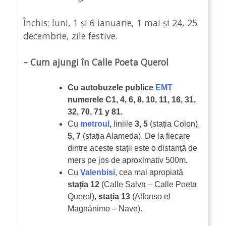
Închis: luni, 1 și 6 ianuarie, 1 mai și 24, 25
decembrie, zile festive.
– Cum ajungi în Calle Poeta Querol
Cu
autobuzele publice
EMT
numerele C1, 4, 6, 8, 10, 11, 16, 31,
32, 70, 71 y 81.
Cu
metroul
,
liniile
3, 5
(stația Colon),
5, 7
(stația Alameda). De la fiecare
dintre aceste stații este o distanță de
mers pe jos de aproximativ 500m
.
Cu
Valenbisi
, cea mai apropiată
stația 12
(Calle Salva – Calle Poeta
Querol),
stația 13
(Alfonso el
Magnánimo – Nave).