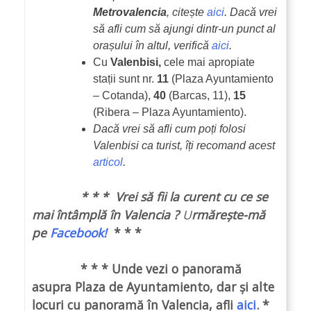
Metrovalencia
, citește
aici
. Dacă vrei
să afli cum să ajungi dintr-un punct al
orașului în altul, verifică
aici
.
Cu
Valenbisi,
cele mai apropiate
stații sunt nr.
11
(Plaza Ayuntamiento
– Cotanda),
40
(Barcas, 11),
15
(Ribera – Plaza Ayuntamiento).
Dacă vrei să afli cum poți folosi
Valenbisi ca turist, îți recomand acest
articol
.
* * * Vrei să fii la curent cu ce se
mai întâmplă în Valencia ?
U
rmărește-mă
pe
Facebook!
* * *
* * * Unde vezi o panoramă
asupra Plaza de Ayuntamiento, dar și alte
locuri cu panoramă în Valencia, afli
aici
. *