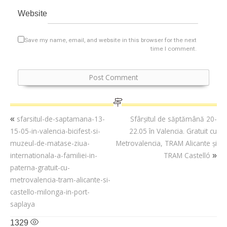
Website
Save my name, email, and website in this browser for the next
time I comment.
sfarsitul-de-saptamana-13-
Sfârșitul de săptămână 20-
«
15-05-in-valencia-bicifest-si-
22.05 în Valencia. Gratuit cu
muzeul-de-matase-ziua-
Metrovalencia, TRAM Alicante și
internationala-a-familiei-in-
TRAM Castelló
»
paterna-gratuit-cu-
metrovalencia-tram-alicante-si-
castello-milonga-in-port-
saplaya
1329