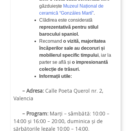
găzduiește
Muzeul Național de
ceramică “Gonzáles Martí”
.
Clădirea este considerată
reprezentativă pentru stilul
barocului spaniol.
Recomand
o vizită, majoritatea
încăperilor sale au decoruri și
mobilierul specific timpului
, iar la
parter se află și
o impresionantă
colecție de trăsuri.
Informații utile:
– Adresa:
Calle Poeta Querol nr. 2,
Valencia
– Program:
Marți – sâmbătă: 10:00 –
14:00 și 16:00 – 20:00, duminica și de
sărbătorile legale 10:00 – 14:00.