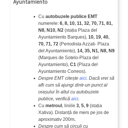
Ayuntamiento
Cu
autobuzele publice EMT
numerele:
6, 8, 10, 11, 32, 70, 71, 81,
N8, N10, N2
(stația Plaza del
Ayuntamiento Barques),
10, 19, 40,
70, 71, 72
(Periodista Azzati- Plaza
del Ayuntamiento),
14, 35, N1, N8, N9
(Marques de Sotelo-Plaza del
Ayuntamiento),
C1
(Plaza del
Ayuntamiento Correos).
Despre EMT citește
aici
. Dacă vrei să
afli cum să ajungi dintr-un punct al
orașului în altul cu autobuzele
publice, verifică
aici
.
Cu
metroul
, liniile
3, 5, 9
(stația
Xativa). Distanță de mers pe jos de
aproximativ 200m
.
Despre cum să circuli cu