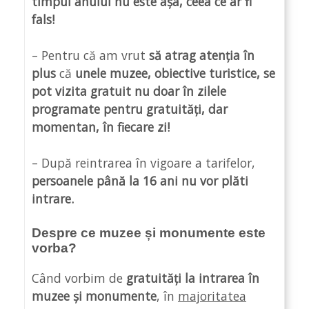
timpul anului nu este așa, ceea ce ar fi
fals!
– Pentru că am vrut
să atrag atenția
în
plus
că
unele muzee, obiective turistice, se
pot vizita gratuit nu doar în zilele
programate pentru gratuități, dar
momentan, în fiecare zi!
– După reintrarea în vigoare a tarifelor,
persoanele până la 16 ani nu vor plăti
intrare.
Despre ce muzee și monumente este
vorba?
Când vorbim de
gratuități la intrarea în
muzee și monumente
, în
majoritatea