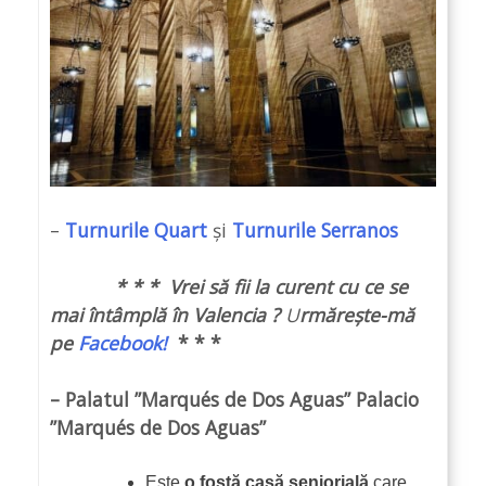
–
Turnurile Quart
și
Turnurile Serranos
* * * Vrei să fii la curent cu ce se
mai întâmplă în Valencia ?
U
rmărește-mă
pe
Facebook!
* * *
– Palatul ”Marqués de Dos Aguas”
Palacio
”Marqués de Dos Aguas”
Este
o fostă casă seniorială
care