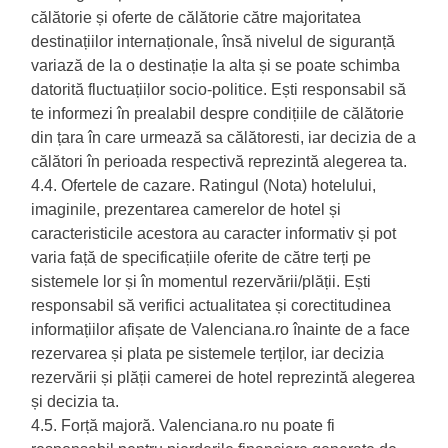
călătorie și oferte de călătorie către majoritatea
destinațiilor internaționale, însă nivelul de siguranță
variază de la o destinație la alta și se poate schimba
datorită fluctuațiilor socio-politice. Ești responsabil să
te informezi în prealabil despre condițiile de călătorie
din țara în care urmează sa călătoresti, iar decizia de a
călători în perioada respectivă reprezintă alegerea ta.
4.4. Ofertele de cazare. Ratingul (Nota) hotelului,
imaginile, prezentarea camerelor de hotel și
caracteristicile acestora au caracter informativ și pot
varia față de specificațiile oferite de către terți pe
sistemele lor și în momentul rezervării/plății. Ești
responsabil să verifici actualitatea și corectitudinea
informațiilor afișate de Valenciana.ro înainte de a face
rezervarea și plata pe sistemele terților, iar decizia
rezervării și plății camerei de hotel reprezintă alegerea
și decizia ta.
4.5. Forță majoră. Valenciana.ro nu poate fi