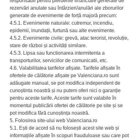
responsabil pentru pierderile financiare generate de
rezervări anulate sau întârzieri/anulări ale zborurilor
generate de evenimente de forță majoră precum:
4.5.1. Evenimente naturale: cutremur, incendiu,
epidemii, inundații, furtună sau alte evenimente.
4.5.2. Evenimente civile: grevă, atac terorist, revoluție,
stare de război și activități similare.
4.5.3. Lipsa sau functionarea intermitenta a
transporturilor, serviciilor de comunicatii, etc.
4.6. Valabilitatea tarifelor afișate. Tarifele afișate în
ofertele de călătorie afișate pe Valenciana.ro sunt
adăugate manual, se pot modifica independent de
cunoștinta noastră și nu putem oferi nici o garanție
pentru aceste tarife. Aceste tarife sunt valabile în
momentul publicării ofertei de călătorie pe site și se
pot modifica fără cunoștința noastră.
5. Folosirea site-ului web Valenciana.ro
5.1. Ești de acord să nu folosești acest site web și
informațiile afișate în scopuri frauduloase sau care pot