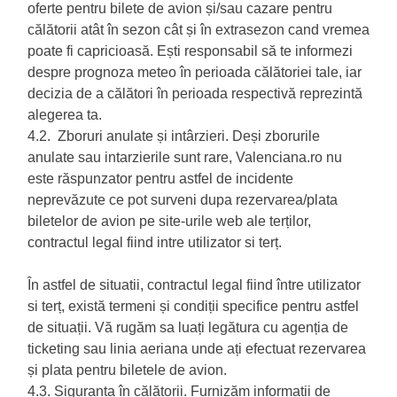
oferte pentru bilete de avion și/sau cazare pentru
călătorii atât în sezon cât și în extrasezon cand vremea
poate fi capricioasă. Ești responsabil să te informezi
despre prognoza meteo în perioada călătoriei tale, iar
decizia de a călători în perioada respectivă reprezintă
alegerea ta.
4.2. Zboruri anulate și intârzieri. Deși zborurile
anulate sau intarzierile sunt rare, Valenciana.ro nu
este răspunzator pentru astfel de incidente
neprevăzute ce pot surveni dupa rezervarea/plata
biletelor de avion pe site-urile web ale terților,
contractul legal fiind intre utilizator si terț.
În astfel de situatii, contractul legal fiind între utilizator
si terț, există termeni și condiții specifice pentru astfel
de situații. Vă rugăm sa luați legătura cu agenția de
ticketing sau linia aeriana unde ați efectuat rezervarea
și plata pentru biletele de avion.
4.3. Siguranța în călătorii. Furnizăm informații de