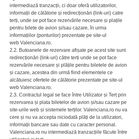
intermediază tranzacții, ci doar oferă utilizatorilor,
informații de călătorie și redirecționări (link-uri) catre
terți, unde se pot face rezervările necesare și plațile
pentru bilete de avion și/sau cazare, în urma
informațiilor (ponturilor) prezentate pe site-ul
web Valenciana.ro.
2.2. Butoanele de rezervare afișate pe acest site sunt
redirecționări (link-uri) către terți unde se pot face
rezervările necesare și plățile pentru biletele de avion
și cazare, acestea din urmă fiind elementele ce
alcătuiesc ofertele de călătorie prezentate pe site-ul
web Valenciana.ro.
2.3. Contractul legal se face între Utilizator și Terț prin
rezervarea și plata biletelor de avion și/sau cazare pe
site-urile web și sistemele terților. Valenciana.ro nu va
cere și nu va accepta niciodată plăți de la utilizatori,
informații bancare sau date cu caracter personal.
Valenciana.ro nu intermediază tranzacțiile făcute între