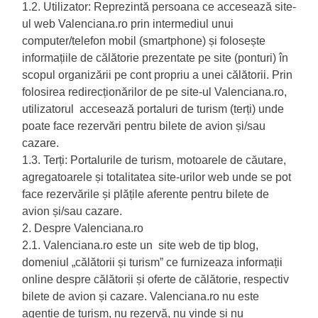
1.2. Utilizator: Reprezintă persoana ce accesează site-
ul web Valenciana.ro prin intermediul unui
computer/telefon mobil (smartphone) și folosește
informațiile de călătorie prezentate pe site (ponturi) în
scopul organizării pe cont propriu a unei călătorii. Prin
folosirea redirecționărilor de pe site-ul Valenciana.ro,
utilizatorul accesează portaluri de turism (terți) unde
poate face rezervări pentru bilete de avion și/sau
cazare.
1.3. Terți: Portalurile de turism, motoarele de căutare,
agregatoarele și totalitatea site-urilor web unde se pot
face rezervările și plățile aferente pentru bilete de
avion și/sau cazare.
2. Despre Valenciana.ro
2.1. Valenciana.ro este un site web de tip blog,
domeniul „călătorii și turism” ce furnizeaza informații
online despre călătorii și oferte de călătorie, respectiv
bilete de avion și cazare. Valenciana.ro nu este
agentie de turism, nu rezervă, nu vinde și nu