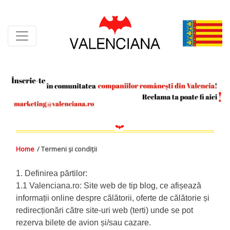
Skip
to
content
Home
/ Termeni și condiții
1. Definirea părtilor:
1.1 Valenciana.ro: Site web de tip blog, ce afișează
informații online despre călătorii, oferte de călătorie și
redirecționări către site-uri web (terti) unde se pot
rezerva bilete de avion și/sau cazare.