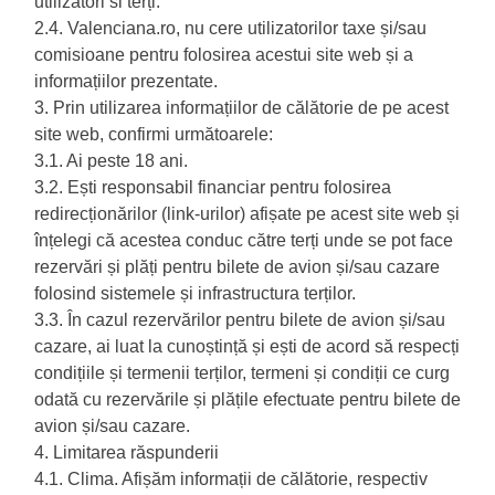
utilizatori si terți.
2.4. Valenciana.ro, nu cere utilizatorilor taxe și/sau
comisioane pentru folosirea acestui site web și a
informațiilor prezentate.
3. Prin utilizarea informațiilor de călătorie de pe acest
site web, confirmi următoarele:
3.1. Ai peste 18 ani.
3.2. Ești responsabil financiar pentru folosirea
redirecționărilor (link-urilor) afișate pe acest site web și
înțelegi că acestea conduc către terți unde se pot face
rezervări și plăți pentru bilete de avion și/sau cazare
folosind sistemele și infrastructura terților.
3.3. În cazul rezervărilor pentru bilete de avion și/sau
cazare, ai luat la cunoștință și ești de acord să respecți
condițiile și termenii terților, termeni și condiții ce curg
odată cu rezervările și plățile efectuate pentru bilete de
avion și/sau cazare.
4. Limitarea răspunderii
4.1. Clima. Afișăm informații de călătorie, respectiv