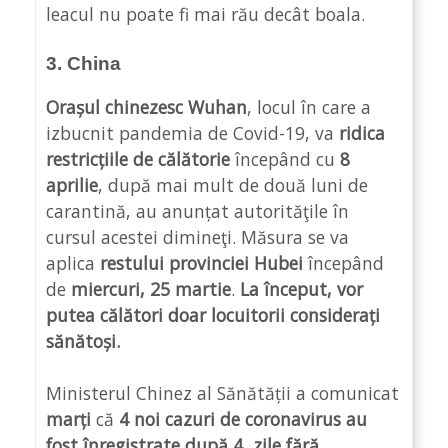
leacul nu poate fi mai rău decât boala.
3. China
Orașul chinezesc Wuhan
, locul în care a
izbucnit pandemia de Covid-19, va
ridica
restricțiile de călătorie
începând cu
8
aprilie
, după mai mult de două luni de
carantină, au anunțat autorităţile în
cursul acestei dimineţi. Măsura se va
aplica
restului provinciei Hubei
începând
de
miercuri, 25 martie
.
La început, vor
putea călători doar locuitorii considerați
sănătoși.
Ministerul Chinez al Sănătății a comunicat
marți
că
4 noi cazuri de coronavirus au
fost înregistrate după 4 zile fără