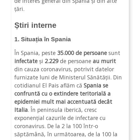
de interes general din Spania și din alte
țări.
Știri interne
1. Situația în Spania
În Spania, peste
35.000 de persoane
sunt
infectate
și
2.229
de persoane
au murit
din cauza coronavirus, potrivit datelor
furnizate luni de Ministerul Sănătății. Din
cotidianul El Pais aflăm că
Spania se
confruntă cu o extindere teritorială a
epidemiei mult mai accentuată decât
Italia
. În peninsula iberică, cresc
exponențial cazurile de infectare cu
coronavirus. De la 2 la 100 într-o
săptămână, în următoarea, de la 100 la