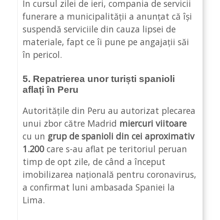
În cursul zilei de ieri, compania de servicii
funerare a municipalității a anunțat că își
suspendă serviciile din cauza lipsei de
materiale, fapt ce îi pune pe angajații săi
în pericol.
5. Repatrierea unor turiști spanioli
aflați în Peru
Autoritățile din Peru au autorizat plecarea
unui zbor către Madrid
miercuri viitoare
cu un
grup de spanioli
din cei aproximativ
1.200
care s-au aflat pe teritoriul peruan
timp de opt zile, de când a început
imobilizarea națională pentru coronavirus,
a confirmat luni ambasada Spaniei la
Lima.