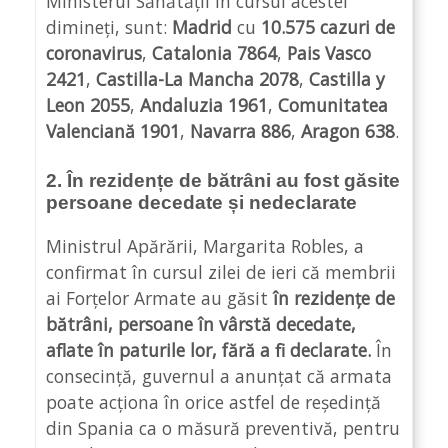
Ministerul Sănătății în cursul acestei
dimineți, sunt:
Madrid
cu
10.575 cazuri de
coronavirus
,
Catalonia 7864
,
Pais Vasco
2421
,
Castilla-La Mancha 2078
,
Castilla y
Leon 2055
,
Andaluzia 1961
,
Comunitatea
Valenciană 1901
,
Navarra 886
,
Aragon 638
.
2. În rezidențe de bătrâni au fost găsite
p
ersoane decedate și nedeclarate
Ministrul Apărării, Margarita Robles, a
confirmat în cursul zilei de ieri că membrii
ai Forțelor Armate au găsit
în rezidențe de
bătrâni, persoane în vârstă decedate,
aflate în paturile lor, fără a fi declarate.
În
consecință, guvernul a anunțat că armata
poate acționa în orice astfel de reședință
din Spania ca o măsură preventivă, pentru