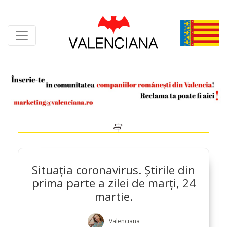
Skip
to
content
Situația coronavirus. Știrile din
prima parte a zilei de marți, 24
martie.
Valenciana