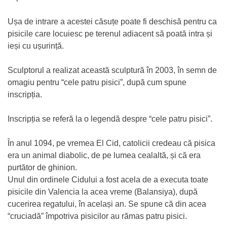
Ușa de intrare a acestei căsuțe poate fi deschisă pentru ca
pisicile care locuiesc pe terenul adiacent să poată intra și
ieși cu ușurință.
Sculptorul a realizat această sculptură în 2003, în semn de
omagiu pentru “cele patru pisici”, după cum spune
inscripția.
Inscripția se referă la o legendă despre “cele patru pisici”.
În anul 1094, pe vremea El Cid, catolicii credeau că pisica
era un animal diabolic, de pe lumea cealaltă, și că era
purtător de ghinion.
Unul din ordinele Cidului a fost acela de a executa toate
pisicile din Valencia la acea vreme (Balansiya), după
cucerirea regatului, în același an. Se spune că din acea
“cruciadă” împotriva pisicilor au rămas patru pisici.