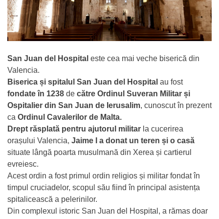
San Juan del Hospital
este cea mai veche
biserică
din
Valencia.
Biserica și spitalul San Juan del Hospital
au fost
fondate în 1238
de
către Ordinul Suveran Militar și
Ospitalier din San Juan de Ierusalim
, cunoscut în prezent
ca
Ordinul Cavalerilor de Malta.
Drept răsplată pentru ajutorul militar
la cucerirea
orașului Valencia,
Jaime I a donat un teren și o casă
situate lângă poarta musulmană din Xerea și cartierul
evreiesc.
Acest ordin a fost primul ordin religios și militar fondat în
timpul cruciadelor, scopul său fiind în principal asistența
spitalicească a pelerinilor.
Din complexul istoric San Juan del Hospital, a rămas doar