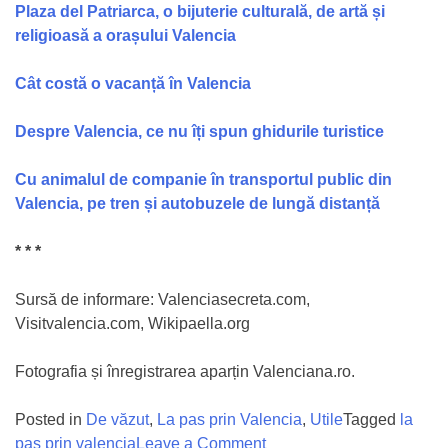
Plaza del Patriarca, o bijuterie culturală, de artă și
religioasă a orașului Valencia
Cât costă o vacanță în Valencia
Despre Valencia, ce nu îți spun ghidurile turistice
Cu animalul de companie în transportul public din
Valencia, pe tren și autobuzele de lungă distanță
* * *
Sursă de informare: Valenciasecreta.com,
Visitvalencia.com, Wikipaella.org
Fotografia și înregistrarea aparțin Valenciana.ro.
Posted in
De văzut
,
La pas prin Valencia
,
Utile
Tagged
la
on
pas prin valencia
Leave a Comment