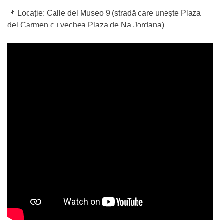
📌 Locație: Calle del Museo 9 (stradă care unește Plaza
del Carmen cu vechea Plaza de Na Jordana).