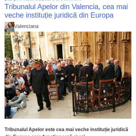
Tribunalul Apelor din Valencia, cea mai
San
Juan
veche instituție juridică din Europa
del
Valenciana
Hospital
–
cea
mai
veche
biserică
din
Valencia
Tribunalul Apelor este cea mai veche instituție juridică