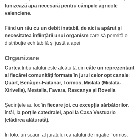
funizează apa necesară pentru câmpiile agricole
valenciene.
Fiind
un râu cu un debit instabil, de aici a apărut și
necesitatea înființării unui organism
care să permită o
distribuție echitabilă și justă a apei.
Organizare
Curtea
tribunalului este alcătuită din
câte un reprezentant
al fiecărei comunități formate în jurul celor opt canale
:
Quart, Benàger-Faitanar, Tormos, Mislata (Mislata-
Xirivella), Mestalla, Favara, Rascanya și Rovella
.
Ședințele au loc
în fiecare joi, cu excepția sărbătorilor,
întâi,
la porțile catedralei, apoi la Casa Vestuario
(clădirea alăturată).
În foto, un scaun al juratului canalului de irigație Tormos.