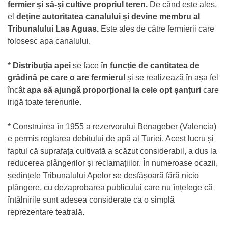
fermier și să-și cultive propriul teren.
De când este ales,
el
deține autoritatea canalului și devine membru al
Tribunalului Las Aguas.
Este ales de către fermierii care
folosesc apa canalului.
*
Distribuția apei
se face î
n funcție de cantitatea de
grădină pe care o are fermierul
și se realizează în așa fel
încât
apa să ajungă proporțional la cele opt șanțuri
care
irigă toate terenurile.
* Construirea în 1955 a rezervorului Benageber (Valencia)
e permis reglarea debitului de apă al Turiei. Acest lucru și
faptul că suprafața cultivată a scăzut considerabil, a dus la
reducerea plângerilor și reclamațiilor. În numeroase ocazii,
ședințele Tribunalului Apelor se desfășoară fără nicio
plângere, cu dezaprobarea publicului care nu înțelege că
întâlnirile sunt adesea considerate ca o simplă
reprezentare teatrală.