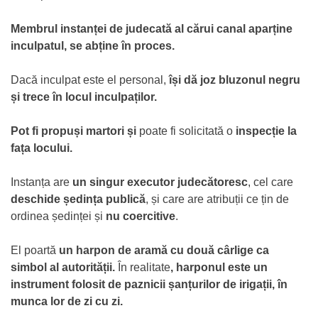
Membrul instanței de judecată al cărui canal aparține
inculpatul, se abține în proces.
Dacă inculpat este el personal,
își dă joz bluzonul negru
și trece în locul inculpaților.
Pot fi propuși martori și
poate fi solicitată o
inspecție la
fața locului.
Instanța are
un singur executor judecătoresc
, cel care
deschide ședința publică
, și care are atribuții ce țin de
ordinea ședinței și
nu coercitive
.
El poartă
un harpon de aramă cu două cârlige ca
simbol al autorității.
În realitate
, harponul este un
instrument folosit de paznicii șanțurilor de irigații, în
munca lor de zi cu zi.