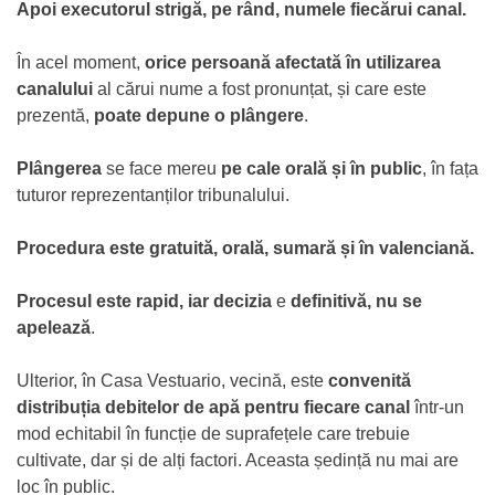
Apoi executorul strigă, pe rând, numele fiecărui canal.
În acel moment,
orice persoană afectată în utilizarea
canalului
al cărui nume a fost pronunțat, și care este
prezentă,
poate depune o plângere
.
Plângerea
se face mereu
pe cale orală și în public
, în fața
tuturor reprezentanților tribunalului.
Procedura este gratuită, orală, sumară și în valenciană.
Procesul este rapid, iar decizia
e
definitivă, nu se
apelează
.
Ulterior, în Casa Vestuario, vecină, este
convenită
distribuția debitelor de apă pentru fiecare canal
într-un
mod echitabil în funcție de suprafețele care trebuie
cultivate, dar și de alți factori. Aceasta ședință nu mai are
loc în public.