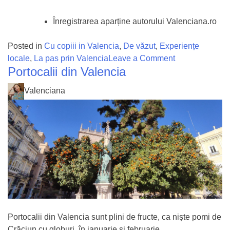
Înregistrarea aparține autorului Valenciana.ro
Posted in
Cu copiii in Valencia
,
De văzut
,
Experiențe
on
locale
,
La pas prin Valencia
Leave a Comment
Portocalii din Valencia
Casa
pisicilor
Valenciana
din
Valencia
Portocalii din Valencia sunt plini de fructe, ca niște pomi de
Crăciun cu globuri, în ianuarie și februarie.