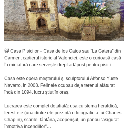
😺 Casa Pisicilor – Casa de los Gatos sau “La Gatera” din
Carmen, cartierul istoric al Valenciei, este o curioasă casă
în miniatură care servește drept adăpost pentru pisici.
Casa este opera meșterului și sculptorului Alfonso Yuste
Navarro, în 2003. Felinele ocupau deja terenul alăturat
încă din 1094, lucru știut în oraș.
Lucrarea este complet detaliată: ușa cu stema heraldică,
ferestrele (una dintre ele prezintă o fotografie a lui Charles
Chaplin), scările, fântâna, acoperișul, un panou “asigurat
împotriva incendiilor”…