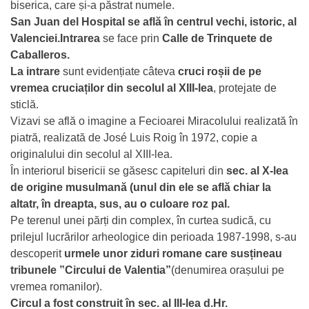
biserica, care și-a păstrat numele.
San Juan del Hospital se află în centrul vechi, istoric, al
Valenciei.Intrarea
se face prin
Calle de Trinquete de
Caballeros.
La intrare
sunt evidențiate câteva
cruci roșii de pe
vremea cruciaților din secolul al XIII-lea
, protejate de
sticlă.
Vizavi se află o imagine a Fecioarei Miracolului realizată în
piatră, realizată de José Luis Roig în 1972, copie a
originalului din secolul al XIII-lea.
În interiorul bisericii se găsesc capiteluri din
sec. al X-lea
de origine musulmană (unul din ele se află chiar la
altatr, în dreapta, sus, au o culoare roz pal.
Pe terenul unei părți din complex, în curtea sudică, cu
prilejul lucrărilor arheologice din perioada 1987-1998, s-au
descoperit
urmele unor ziduri romane care susțineau
tribunele ”Circului de Valentia”
(denumirea orașului pe
vremea romanilor).
Circul a fost construit în sec. al III-lea d.Hr.