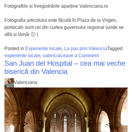
Fotografiile și înregistrările aparține Valenciana.ro
Fotografia articolului este făcută în Plaza de la Virgen,
portocalii sunt cei din curtea guvernului regional (unde se
află și lămâi 🙂 )
Posted in
Experiențe locale
,
La pas prin Valencia
Tagged
on
experiente locale
,
valencia
Leave a Comment
San Juan del Hospital – cea mai veche
Portocalii
din
biserică din Valencia
Valencia
Valenciana