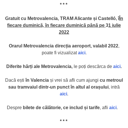
* * *
Gratuit cu Metrovalencia, TRAM Alicante și Castelló, î
În
fiecare duminică, în fiecare duminică
până pe
3
1 iulie
2022
Orarul Metrovalencia direcția aeroport, valabil 2022
,
poate fi vizualizat
aici
.
Diferite hărți ale Metrovalencia,
le poți descărca de
aici
.
Dacă ești
în Valencia
și vrei să afli cum ajungi
cu metroul
sau tramvaiul dintr-un punct în altul al orașului
, intră
aici
.
Despre
bilete de călătorie, ce includ și tarife
, afli
aici
.
* * *