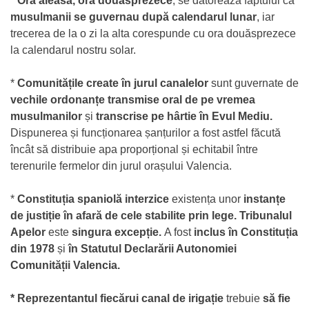
*
Ora aleasă, ora douăsprezece
, se datorează faptului că
musulmanii se guvernau după calendarul lunar
, iar
trecerea de la o zi la alta corespunde cu ora douăsprezece
la calendarul nostru solar.
*
Comunitățile create în jurul canalelor
sunt guvernate de
vechile ordonanțe transmise oral de pe vremea
musulmanilor
și
transcrise pe hârtie în Evul Mediu.
Dispunerea și funcționarea șanțurilor a fost astfel făcută
încât să distribuie apa proporțional și echitabil între
terenurile fermelor din jurul orașului Valencia.
*
Constituția spaniolă interzice
existența unor
instanțe
de justiție în afară de cele stabilite prin lege.
Tribunalul
Apelor
este
singura excepție.
A fost
inclus în Constituția
din 1978
și
în Statutul Declarării Autonomiei
Comunității Valencia.
* Reprezentantul fiecărui canal de irigație
trebuie
să fie