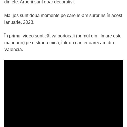
din ele. Arborii sunt doar decorativi.
Mai jos sunt două momente pe care le-am surprins în acest
ianuarie, 2023.
În primul video sunt câțiva portocali (primul din filmare este
mandarin) pe o stradă mică, într-un cartier oarecare din
Valencia.