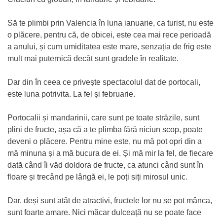
Să te plimbi prin Valencia în luna ianuarie, ca turist, nu este
o plăcere, pentru că, de obicei, este cea mai rece perioadă
a anului, și cum umiditatea este mare, senzația de frig este
mult mai puternică decât sunt gradele în realitate.
Dar din în ceea ce privește spectacolul dat de portocali,
este luna potrivita. La fel și februarie.
Portocalii și mandarinii, care sunt pe toate străzile, sunt
plini de fructe, așa că a te plimba fără niciun scop, poate
deveni o plăcere. Pentru mine este, nu mă pot opri din a
mă minuna și a mă bucura de ei. Și mă mir la fel, de fiecare
dată când îi văd doldora de fructe, ca atunci când sunt în
floare și trecând pe lângă ei, le poți siți mirosul unic.
Dar, deși sunt atât de atractivi, fructele lor nu se pot mânca,
sunt foarte amare. Nici măcar dulceață nu se poate face