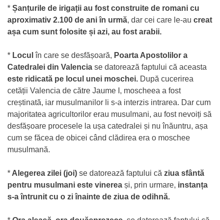
*
Șanțurile de irigații au fost construite de romani cu
aproximativ 2.100 de ani în urmă
, dar cei care le-au
creat
așa cum sunt folosite și azi, au fost arabii.
*
Locul
în care se desfășoară,
Poarta Apostolilor a
Catedralei din Valencia
se datorează faptului că aceasta
este ridicată pe locul unei moschei.
După cucerirea
cetății Valencia de către Jaume I, moscheea a fost
creștinată, iar musulmanilor li s-a interzis intrarea. Dar cum
majoritatea agricultorilor erau musulmani, au fost nevoiți să
desfășoare procesele la ușa catedralei și nu înăuntru, așa
cum se făcea de obicei când clădirea era o moschee
musulmană.
*
Alegerea zilei (joi)
se datorează faptului că
ziua sfântă
pentru musulmani este vinerea
și, prin urmare,
instanța
s-a întrunit cu o zi înainte de ziua de odihnă.