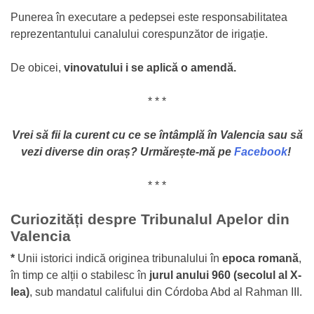
Punerea în executare a pedepsei este responsabilitatea
reprezentantului canalului corespunzător de irigație.
De obicei,
vinovatului i se aplică o amendă.
* * *
V
rei să fii la curent cu ce se întâmplă în Valencia sau să
vezi diverse din oraș?
Urmărește-mă pe
Facebook
!
* * *
Curiozități despre Tribunalul Apelor din
Valencia
*
Unii istorici indică originea tribunalului în
epoca romană
,
în timp ce alții o stabilesc în
jurul anului 960 (secolul al X-
lea)
, sub mandatul califului din Córdoba Abd al Rahman III.