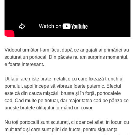
Videoul următor l-am făcut după ce angajați ai primăriei au
scuturat un portocal. Din păcate nu am surprins momentul,
e foarte interesant.
Utilajul are niște brațe metalice cu care fixează trunchiul
pomului, apoi începe să vibreze foarte puternic. Efectul
este că din cauza mișcării bruște și în forță, portocalele
cad. Cad multe pe trotuar, dar majoritatea cad pe pânza ce
unește brațele utilajului formând un covor.
Nu toți portocalii sunt scuturați, ci doar cei aflați în locuri cu
mult trafic și care sunt plini de fructe, pentru siguranța