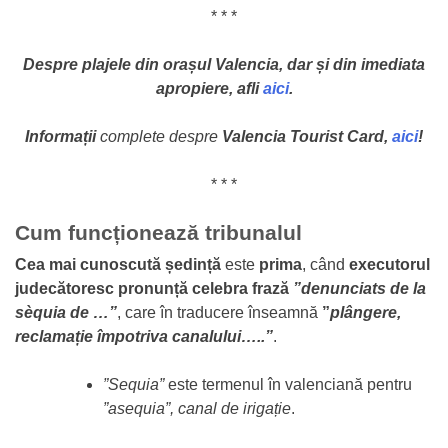
* * *
Despre plajele din orașul Valencia, dar și din imediata
apropiere, afli
aici
.
Informații
complete despre
Valencia Tourist Card,
aici
!
* * *
Cum funcționează tribunalul
Cea mai cunoscută ședință
este
prima
, când
executorul
judecătoresc pronunță celebra frază
”denunciats de la
sèquia de …”
, care în traducere înseamnă
”
plângere,
reclamație împotriva canalului…..”
.
”Sequia”
este termenul în valenciană pentru
”asequia”, canal de irigație
.