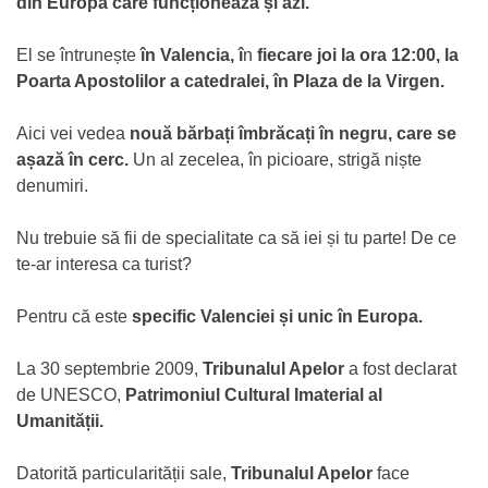
din Europa care funcționează și azi.
El se întrunește
în Valencia, î
n
fiecare joi la ora 12:00, la
Poarta Apostolilor a catedralei, în Plaza de la Virgen.
Aici vei vedea
nouă bărbați îmbrăcați în negru, care se
așază în cerc.
Un al zecelea, în picioare, strigă niște
denumiri.
Nu trebuie să fii de specialitate ca să iei și tu parte! De ce
te-ar interesa ca turist?
Pentru că este
specific Valenciei și unic în
Europa.
La 30 septembrie 2009,
Tribunalul Apelor
a fost declarat
de UNESCO,
Patrimoniul Cultural Imaterial al
Umanității.
Datorită particularității sale,
Tribunalul Apelor
face