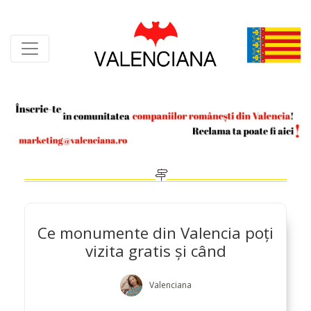
Skip
to
content
Ce monumente din Valencia poți
vizita gratis și când
Valenciana