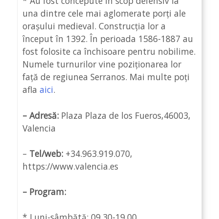
* Au fost concepute în scop defensiv la
una dintre cele mai aglomerate porți ale
orașului medieval. Construcția lor a
început în 1392. În perioada 1586-1887 au
fost folosite ca închisoare pentru nobilime.
Numele turnurilor vine poziționarea lor
față de regiunea Serranos. Mai multe poți
afla
aici
.
– Adresă:
Plaza Plaza de los Fueros,46003,
Valencia
–
Tel/web:
+34.963.919.070,
https://www.valencia.es
– Program:
* Luni-sâmbătă: 09.30-19.00