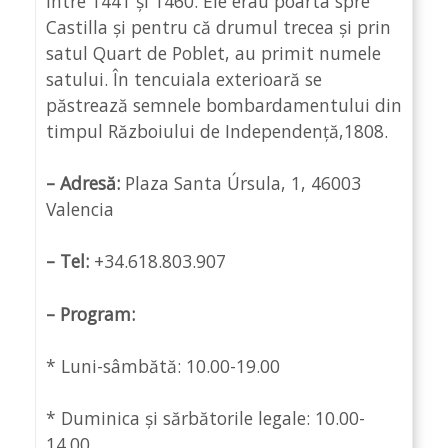
între 1441 și 1460. Ele erau poarta spre
Castilla și pentru că drumul trecea și prin
satul Quart de Poblet, au primit numele
satului. În tencuiala exterioară se
păstrează semnele bombardamentului din
timpul Războiului de Independență,1808.
– Adresă:
Plaza Santa Úrsula, 1, 46003
Valencia
– Tel:
+34.618.803.907
– Program:
* Luni-sâmbătă: 10.00-19.00
* Duminica și sărbătorile legale: 10.00-
14.00