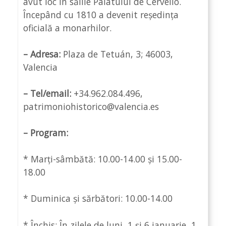
avut loc în sălile Palatului de Cervelló.
Începând cu 1810 a devenit reședința
oficială a monarhilor.
– Adresa:
Plaza de Tetuán, 3; 46003,
Valencia
– Tel/email:
+34.962.084.496,
patrimoniohistorico@valencia.es
– Program:
* Marți-sâmbătă: 10.00-14.00 și 15.00-
18.00
* Duminica și sărbători: 10.00-14.00
* Închis: În zilele de luni, 1 și 6 ianuarie, 1