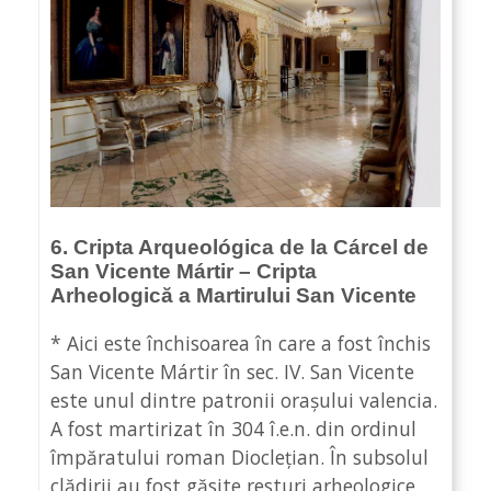
6. Cripta Arqueológica de la Cárcel de
San Vicente Mártir – Cripta
Arheologică a Martirului San Vicente
* Aici este închisoarea în care a fost închis
San Vicente Mártir în sec. IV. San Vicente
este unul dintre patronii orașului valencia.
A fost martirizat în 304 î.e.n. din ordinul
împăratului roman Dioclețian. În subsolul
clădirii au fost găsite resturi arheologice