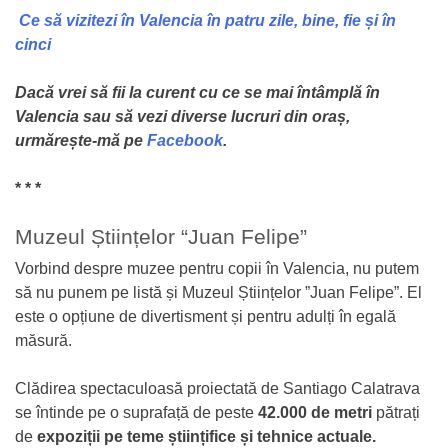
Ce să vizitezi în Valencia în patru zile, bine, fie și în
cinci
Dacă vrei să fii la curent cu ce se mai întâmplă în
Valencia sau să vezi diverse lucruri din oraș,
urmărește-mă pe
Facebook
.
* * *
Muzeul Științelor “Juan Felipe”
Vorbind despre muzee pentru copii în Valencia, nu putem
să nu punem pe listă și Muzeul Științelor ”Juan Felipe”. El
este o opțiune de divertisment și pentru adulți în egală
măsură.
Clădirea spectaculoasă proiectată de Santiago Calatrava
se întinde pe o suprafață de peste
42.000 de metri
pătrați
de
expoziții pe teme științifice și tehnice actuale.