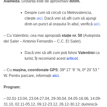
Alameda
. Distanța este de aproximaiv
800m.
Despre cum să circuli cu Metrovalencia,
citește
aici
. Dacă vrei să afli cum să ajungi
dintr-un punct al orașului în altul, verifică
aici
.
– Cu Valenbisi, cea mai apropiată
stație nr. 50
(Autopista
del Saler – Antonio Ferrandis – C.C. El Saler).
Dacă vrei să afli cum poți folosi
Valenbisi
ca
turist, îți recomand acest
articol
.
– Cu
mașina, coordonate GPS
: 39º 27 ‘9’ ‘N, 0º 20’ 53 ”
W. Pentru parcare, informații
aici
.
Program:
– 02.01-13.04, 23.04-27.04, 29-30.04, 04.05-16.06, 14.09-
31.10, 02.11-05.12, 09.12-23.12, 26.12-30.12: duminică-