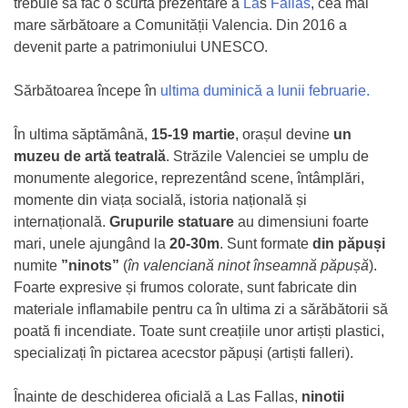
trebuie să fac o scurtă prezentare a
La
s
Fallas
, cea mai
mare sărbătoare a Comunității Valencia. Din 2016 a
devenit parte a patrimoniului UNESCO.
Sărbătoarea începe în
ultima duminică a lunii februarie.
În ultima săptămână,
15-19 martie
, orașul devine
un
muzeu de artă teatrală
. Străzile Valenciei se umplu de
monumente alegorice, reprezentând scene, întâmplări,
momente din viața socială, istoria națională și
internațională.
Grupurile statuare
au dimensiuni foarte
mari, unele ajungând la
20-30m
. Sunt formate
din păpuși
numite
”ninots”
(
în valenciană ninot înseamnă păpușă
).
Foarte expresive și frumos colorate, sunt fabricate din
materiale inflamabile pentru ca în ultima zi a sărăbătorii să
poată fi incendiate. Toate sunt creațiile unor artiști plastici,
specializați în pictarea acecstor păpuși (artiști falleri).
Înainte de deschiderea oficială a Las Fallas,
ninotii