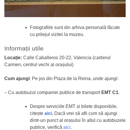
Fotografiile sunt din arhiva personală făcute
cu prilejul vizitei la muzeu.
Informații utile
Locație:
Calle Caballeros 20-22, Valencia (cartierul
Carmen, centrul vechi al orașului)
Cum ajungi
: Pe jos din Plaza de la Reina, unde ajungi:
– Cu autobuzul companiei publice de transport
EMT
C1
.
Despre serviciile EMT și bilete disponibile,
citește
aici
.
Dacă vrei să afli cum să ajungi
dintr-un punct al orașului în altul cu autobuzele
publice, verifică
aici
.