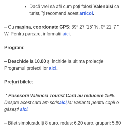
Dacă vrei să afli cum poți folosi
Valenbisi
ca
turist, îți recomand acest
articol
.
– Cu
mașina, coordonate GPS
: 39º 27 ’15’ ‘N, 0º 21’ 7 ”
W. Pentru parcare, informații
aici
.
Program:
–
Deschide la 10.00
și închide la ultima proiecție.
Programul proiecțiilor
aici
.
Prețuri bilete:
*
Posesorii Valencia Tourist Card au reducere 15%.
Despre acest card am scris
aici,
iar varianta pentru copii o
găsești
aici
.
– Bilet simplu:adulți 8 euro, redus: 6,20 euro, grupuri: 5,80