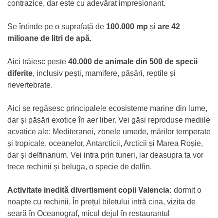
contrazice, dar este cu adevărat impresionant.
Se întinde pe o suprafață de
100.000 mp
și
are 42
milioane de litri de apă
.
Aici trăiesc peste
40.000 de animale din 500 de specii
diferite
, inclusiv pești, mamifere, păsări, reptile și
nevertebrate.
Aici se regăsesc principalele ecosisteme marine din lume,
dar și păsări exotice în aer liber. Vei găsi reproduse mediile
acvatice ale: Mediteranei, zonele umede, mărilor temperate
și tropicale, oceanelor, Antarcticii, Arcticii și Marea Roșie,
dar și delfinarium. Vei intra prin tuneri, iar deasupra ta vor
trece rechinii și beluga, o specie de delfin.
Activitate inedită divertisment copii Valencia:
dormit o
noapte cu rechinii. În prețul biletului intră cina, vizita de
seară în Oceanograf, micul dejul în restaurantul