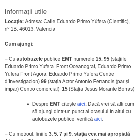
Informații utile
Locație:
Adresa: Calle Eduardo Primo Yúfera (Científic),
nº 1B. 46013. Valencia
Cum ajungi:
– Cu
autobuzele
publice
EMT
numerele
15, 95
(stațiile
Eduardo Primo Yufera Front Oceanograf, Eduardo Primo
Yufera Front Agora, Eduardo Primo Yufera Centre
d’Investigacion)
99
(stația Actor Antonio Ferrandis (par și
impar) Centro comercial),
15
(Stația Jesus Morante Borras)
Despre
EMT
citește
aici
.
Dacă vrei să afli cum
să ajungi dintr-un punct al orașului în altul cu
autobuzele publice, verifică
aici
.
– Cu metroul, liniile
3, 5, 7 și 9
,
stația cea mai apropiată