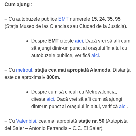
Cum ajung :
– Cu autobuzele publice
EMT
numerele
15, 24, 35, 95
(Stația Museo de las Ciencias sau Ciudad de la Justicia).
Despre
EMT
citește
aici
.
Dacă vrei să afli cum
să ajungi dintr-un punct al orașului în altul cu
autobuzele publice, verifică
aici
.
– Cu
metroul
,
stația cea mai apropiată Alameda
. Distanța
este de aproximaiv
800m.
Despre cum să circuli cu Metrovalencia,
citește
aici
. Dacă vrei să afli cum să ajungi
dintr-un punct al orașului în altul, verifică
aici
.
– Cu
Valenbisi
, cea mai apropiată
stație nr. 50
(Autopista
del Saler – Antonio Ferrandis – C.C. El Saler).