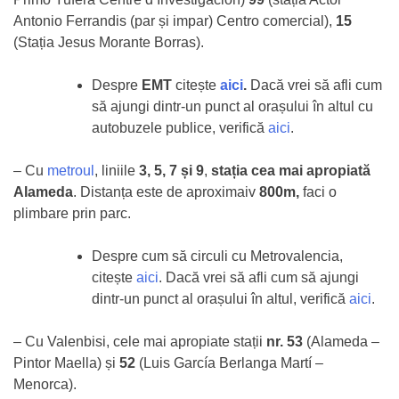
Antonio Ferrandis (par și impar) Centro comercial),
15
(Stația Jesus Morante Borras).
Despre
EMT
citește
aici
.
Dacă vrei să afli cum
să ajungi dintr-un punct al orașului în altul cu
autobuzele publice, verifică
aici
.
– Cu
metroul
, liniile
3, 5, 7 și 9
,
stația cea mai apropiată
Alameda
. Distanța este de aproximaiv
800m,
faci o
plimbare prin parc.
Despre cum să circuli cu Metrovalencia,
citește
aici
. Dacă vrei să afli cum să ajungi
dintr-un punct al orașului în altul, verifică
aici
.
– Cu Valenbisi, cele mai apropiate stații
nr. 53
(Alameda –
Pintor Maella) și
52
(Luis García Berlanga Martí –
Menorca).