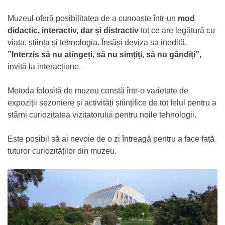
Muzeul oferă posibilitatea de a cunoaște într-un
mod
didactic, interactiv, dar și distractiv
tot ce are legătură cu
viața, știința și tehnologia. Însăși deviza sa inedită,
”Interzis să nu atingeți, să nu simțiți, să nu gândiți”,
invită la interacțiune.
Metoda folosită de muzeu constă într-o varietate de
expoziții sezoniere și activități științifice de tot felul pentru a
stârni curiozitatea vizitatorului pentru noile tehnologii.
Este posibil să ai nevoie de o zi întreagă pentru a face față
tuturor curiozităților din muzeu.