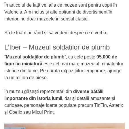
În articolul de față vei afla ce muzee sunt pentru copii în
Valencia. Am inclus și alte opțiunni de divertisment în
interior, nu doar muzeele în sensul clasic.
Să le luăm pe rând și să vedem despre ce e vorba.
L’Iber – Muzeul soldaților de plumb
”
Muzeul soldaților de plumb
”, cu cele peste
95.000 de
figuri în miniatură
este cel mai mare muzeu al miniaturilor
istorice din lume. Pe durata expozițiilor temporare, ajunge
la un milion de piese.
În muzeu găsești reprezentări din
diverse bătălii
importante din istoria lumii
, dar și detalii amuzante și
curioase, personaje foarte populare precum TinTin, Asterix
și Obelix sau Micul Prinț.