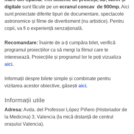
digitale
sunt făcute pe un
ecranul concav de 900mp.
Aici
sunt proiectate diferite tipuri de documentare, spectacole
astronomice și filme de divertisment (nu artistice). Pentru
copii, va fi o experiență senzațională.
Recomandare:
înainte de a-ți cumpăra bilet, verifică
programul proiecțiilor ca să mergi la filmul care te
interesează. Proiecțiile și programul lor le poți vizualiza
aici
.
Informații despre bilete simple și combinate pentru
vizitarea acestor obiective, găsești
aici
.
Informații utile
Adresa:
Avda. del Professor López Piñero (Historiador de
la Medicina) 3, Valencia (la mică distanță de centrul
orașului Valencia).