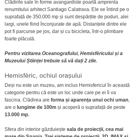
Clădirile sale în forme avangardiste poartă amprenta
renumitului arhitect Santiago Calatrava. Ele se întind pe o
suprafață de 350.000 mp și sunt despărțite de poduri, alei
largi, unele fiind înconjurate de apă. Distanțele dintre ele
pot fi parcurse pe jos, dar și cu bicicleta, într-o plimbare
foarte plăcută.
Pentru vizitarea Oceanografului, Hemisfèricului
și a
Muzeului Științei trebuie să vă dați 2 zile.
Hemisfèric, ochiul orașului
Deși nu este un muzeu, am inclus Hemisfericul în această
categorie pentru că este un loc unde care pe ei îi va
fascina. Clădirea are
forma și aparența unui ochi uman
,
are o
lungime de 100m
și acoperă o suprafață de peste
13.000 mp.
Sfera din interior găzduiește
sala de proiecții, cea mai
mare din Spania.
Trei sisteme de proiecții, 3D, IMAX și