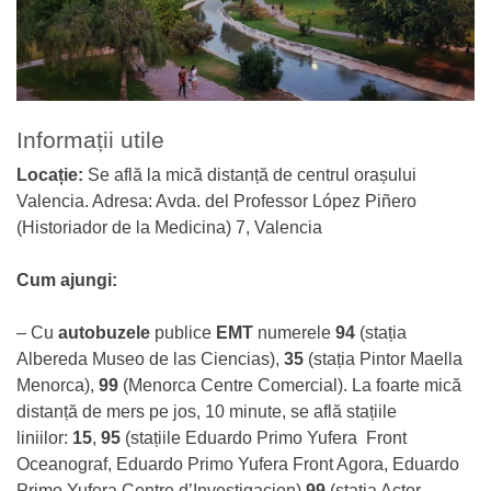
Informații utile
Locație:
Se află la mică distanță de centrul orașului
Valencia. Adresa: Avda. del Professor López Piñero
(Historiador de la Medicina) 7, Valencia
Cum ajungi:
– Cu
autobuzele
publice
EMT
numerele
94
(stația
Albereda Museo de las Ciencias),
35
(stația Pintor Maella
Menorca),
99
(Menorca Centre Comercial). La foarte mică
distanță de mers pe jos, 10 minute, se află stațiile
liniilor:
15
,
95
(stațiile Eduardo Primo Yufera Front
Oceanograf, Eduardo Primo Yufera Front Agora, Eduardo
Primo Yufera Centre d’Investigacion)
99
(stația Actor