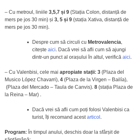
– Cu metroul, liniile
3,5,7 și 9
(Stația Colon, distanță de
mers pe jos 30 min) și
3, 5 și 9
(stația Xativa, distanță de
mers pe jos 30 min).
Despre cum să circuli cu
Metrovalencia
,
citește
aici
. Dacă vrei să afli cum să ajungi
dintr-un punct al orașului în altul, verifică
aici
.
– Cu Valenbisi, cele mai
apropiate stații: 3
(Plaza del
Musico López Chavarri),
4
(Plaza de la Virgen – Bailía),
(Plaza del Mercado – Taula de Canvis).
8
(stația Plaza de
la Reina – Mar) .
Dacă vrei să afli cum poți folosi Valenbisi ca
turist, îți recomand acest
articol
.
Program:
În timpul anului, deschis doar la sfârșit de
săptămână: