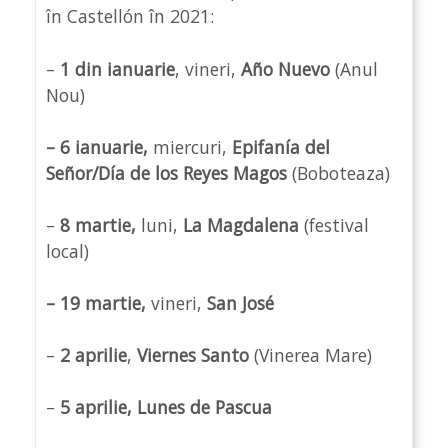
în Castellón în 2021:
–
1 din ianuarie
, vineri,
Año Nuevo
(Anul
Nou)
– 6 ianuarie,
miercuri,
Epifanía del
Señor/Día de los Reyes Magos
(Boboteaza)
–
8 martie,
luni,
La Magdalena
(festival
local)
– 19 martie,
vineri,
San José
–
2 aprilie
,
Viernes Santo
(Vinerea Mare)
–
5 aprilie,
Lunes de Pascua