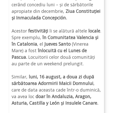
cerând concediu luni – și de sărbătorile
apropiate din decembrie,
Ziua Constituției
și Inmaculada Concepción.
Acestor
festivități
li se alătură altele
locale
.
Spre exemplu,
în Comunitatea Valencia și
în Catalonia
, el
Jueves Santo
(Vinerea
Mare) a fost
înlocuită cu el Lunes de
Pascua.
Locuitorii celor două comunități
au parte de un weekend prelungit.
Similar,
luni, 16 august, a doua zi după
sărbătoarea Adormirii Maicii Domnului
,
care de data aceasta cade într-o duminică,
va avea loc
doar în Andaluzia, Aragon,
Asturia, Castilla y León și Insulele Canare.