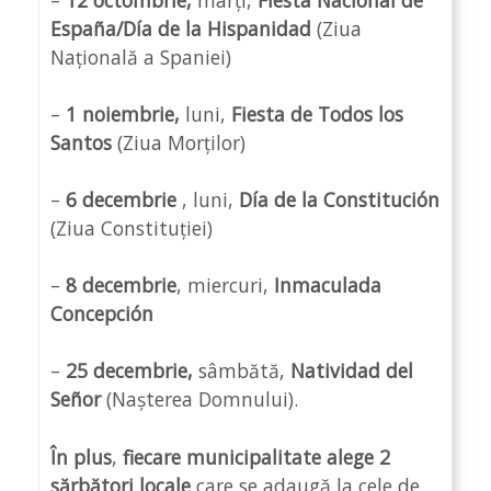
España/Día de la Hispanidad
(Ziua
Națională a Spaniei)
–
1 noiembrie,
luni,
Fiesta de Todos los
Santos
(Ziua Morților)
–
6 decembrie
, luni,
Día de la Constitución
(Ziua Constituției)
–
8 decembrie
, miercuri,
Inmaculada
Concepción
–
25 decembrie,
sâmbătă,
Natividad del
Señor
(Nașterea Domnului).
În plus
,
fiecare municipalitate alege 2
sărbători locale
care se adaugă la cele de