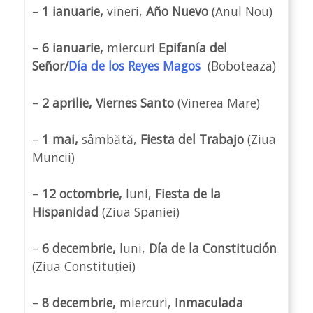
–
1 ianuarie,
vineri,
Año Nuevo
(Anul Nou)
–
6 ianuarie,
miercuri
Epifanía del
Señor/
Día de los Reyes Magos
(Boboteaza)
–
2 aprilie, Viernes Santo
(Vinerea Mare)
–
1 mai,
sâmbătă,
Fiesta del Trabajo
(Ziua
Muncii)
–
12 octombrie,
luni,
Fiesta de la
Hispanidad
(Ziua Spaniei)
–
6 decembrie,
luni,
Día de la Constitución
(Ziua Constituției)
–
8 decembrie,
miercuri,
Inmaculada