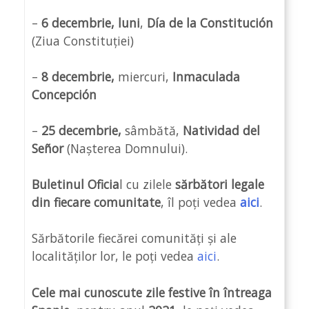
–
6 decembrie, luni
,
Día de la Constitución
(Ziua Constituției)
–
8 decembrie,
miercuri,
Inmaculada
Concepción
–
25 decembrie,
sâmbătă,
Natividad del
Señor
(Nașterea Domnului).
Buletinul Oficia
l cu zilele
sărbători legale
din fiecare comunitate
, îl poți vedea
aici
.
Sărbătorile fiecărei comunități și ale
localităților lor, le poți vedea
aici
.
Cele mai cunoscute zile festive
în întreaga