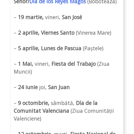
Señor/
Día de los Reyes Magos
(Boboteaza)
–
19 martie,
vineri,
San José
–
2 aprilie, Viernes Santo
(Vinerea Mare)
–
5 aprilie, Lunes de Pascua
(Paștele)
–
1 Mai,
vineri,
Fiesta del Trabajo
(Ziua
Muncii)
–
24 iunie
joi,
San Juan
–
9 octombrie,
sâmbătă,
Día de la
Comunitat Valenciana
(Ziua Comunității
Valenciene)
–
12 octombrie,
marți,
Fiesta Nacional de