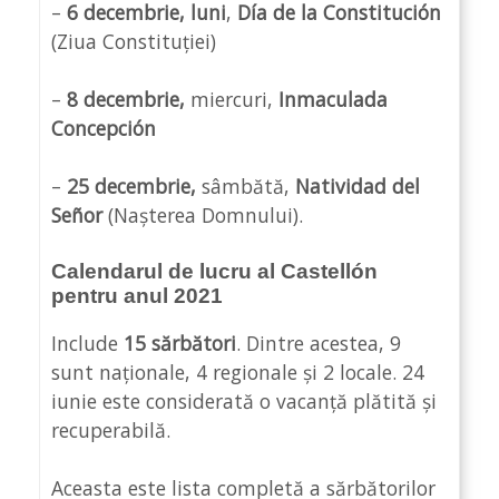
–
6 decembrie, luni
,
Día de la Constitución
(Ziua Constituției)
–
8 decembrie,
miercuri,
Inmaculada
Concepción
–
25 decembrie,
sâmbătă,
Natividad del
Señor
(Nașterea Domnului).
Calendarul de lucru al Castellón
pentru anul 2021
Include
15 sărbători
. Dintre acestea, 9
sunt naționale, 4 regionale și 2 locale. 24
iunie este considerată o vacanță plătită și
recuperabilă.
Aceasta este lista completă a sărbătorilor