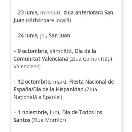
–
23 iunie,
miercuri,
ziua anteriorară San
Juan
(sărbătoare locală)
–
24 iunie,
joi,
San Juan
–
9 octombrie,
sâmbătă,
Día de la
Comunitat Valenciana
(Ziua Comunității
Valenciene)
–
12 octombrie,
marți,
Fiesta Nacional de
España/Día de la Hispanidad
(Ziua
Națională a Spaniei)
–
1 noiembrie,
luni,
Día
de Todos los
Santos
(Ziua Morților)