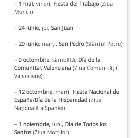
–
1 mai,
vineri,
Fiesta del Trabajo
(Ziua
Muncii)
–
24 iunie,
joi,
San Juan
–
29 iunie
, marți,
San Pedro
(Sfântul Petru)
–
9 octombrie,
sâmbătă,
Día de la
Comunitat Valenciana
(Ziua Comunității
Valenciene)
–
12 octombrie,
marți,
Fiesta Nacional de
España/Día de la Hispanidad
(Ziua
Națională a Spaniei)
–
1 noiembrie,
luni,
Día
de Todos los
Santos
(Ziua Morților)