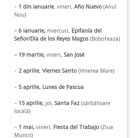
–
1 din ianuarie
, vineri,
Año Nuevo
(Anul
Nou)
– 6 ianuarie,
miercuri,
Epifanía del
Señor/Día de los Reyes Magos
(Boboteaza)
– 19 martie,
vineri,
San José
–
2 aprilie
,
Viernes Santo
(Vinerea Mare)
–
5 aprilie,
Lunes de Pascua
–
15 aprilie,
joi,
Santa Faz
(sărbătoare
locală)
–
1 mai,
vineri,
Fiesta del Trabajo
(Ziua
Muncii)