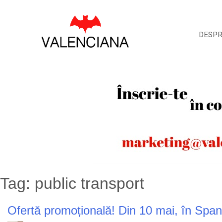
Skip
to
content
DESP
Tag:
public transport
Ofertă promoțională! Din 10 mai, în Spania