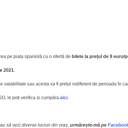
area pe piața spaniolă cu o ofertă de
bilete la prețul de 9
euro/p
e 2021.
valabilitate sau acesta va fi prețul indiferent de perioada în ca
GO, le poți verifica și cumpăra
aici
.
au să vezi diverse lucruri din oraș,
urmărește-mă pe
Faceboo