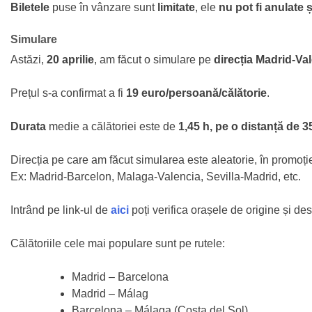
Biletele
puse în vânzare sunt
limitate
, ele
nu pot fi anulate 
Simulare
Astăzi,
20 aprilie
, am făcut o simulare pe
direcția Madrid-Va
Prețul s-a confirmat a fi
19 euro/persoană/călătorie
.
Durata
medie a călătoriei este de
1,45 h, pe o distanță de 3
Direcția pe care am făcut simularea este aleatorie, în promoție
Ex: Madrid-Barcelon, Malaga-Valencia, Sevilla-Madrid, etc.
Intrând pe link-ul de
aici
poți verifica orașele de origine și des
Călătoriile cele mai populare sunt pe rutele:
Madrid – Barcelona
Madrid – Málag
Barcelona – Málaga (Costa del Sol)