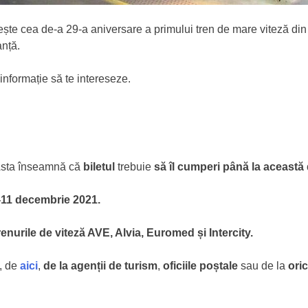
 cea de-a 29-a aniversare a primului tren de mare viteză din Spa
anță.
informație să te intereseze.
sta înseamnă că
biletul
trebuie
să îl cumperi până la această 
-11 decembrie 2021.
renurile de viteză AVE, Alvia, Euromed și Intercity.
, de
aici
,
de la agenții de turism
,
oficiile poștale
sau de la
ori