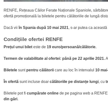
RENFE, Rețeaua Căilor Ferate Naționale Spaniole, sărbătorește
ofertă promoțională la biletele pentru călătoriile de lungă dist
Dacă vii
în Spania după 10 mai 2021
, s-ar putea ca această 
Condițiile ofertei RENFE
Prețul unui bilet
este de
19 euro/persoană/călătorie.
Termen de valabilitate al ofertei:
până pe 22 aprilie 2021.
A
Biletele
sunt
pentru călătorii
care au loc în intervalul
10 mai
În ofertă
sunt incluse doar
călătoriile pe distanțe lungi
, cu
t
Biletele pot fi
cumpărate online
de pe pagina web a RENFE
din gări
.