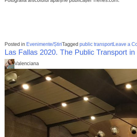
Fotografia articolului aparține publicației Trenes.com.
Posted in
Evenimente/Știri
Tagged
public transport
Leave a C
Las Fallas 2020. The Public Transport in V
Valenciana