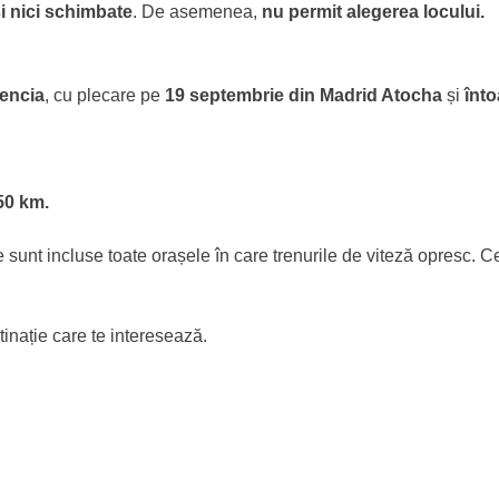
și nici schimbate
. De asemenea,
nu permit alegerea locului.
lencia
, cu plecare pe
19 septembrie din Madrid Atocha
și
înto
50 km.
 sunt incluse toate orașele în care trenurile de viteză opresc. C
tinație care te interesează.