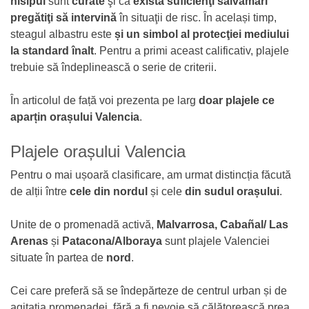
nisipul
sunt
curate
şi că
există suficienţi salvamari
pregătiţi să intervină
în situaţii de risc. În același timp,
steagul albastru este
și un simbol al protecţiei mediului
la standard înalt
. Pentru a primi aceast calificativ, plajele
trebuie să îndeplinească o serie de criterii.
În articolul de față voi prezenta pe larg
doar plajele ce
aparțin orașului Valencia
.
Plajele orașului Valencia
Pentru o mai ușoară clasificare, am urmat distincția făcută
de alții între
cele din nordul
și cele
din sudul orașului
.
Unite de o promenadă activă,
Malvarrosa, Cabañal/ Las
Arenas
și
Patacona/Alboraya
sunt plajele Valenciei
situate în partea de
nord
.
Cei care preferă să se îndepărteze de centrul urban și de
agitația promenadei, fără a fi nevoie să călătorească prea