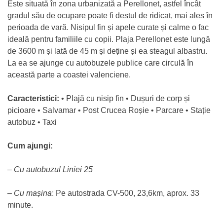
Este situată în zona urbanizată a Perellonet, astfel încât
gradul său de ocupare poate fi destul de ridicat, mai ales în
perioada de vară. Nisipul fin și apele curate și calme o fac
ideală pentru familiile cu copii. Plaja Perellonet este lungă
de 3600 m și lată de 45 m și deține și ea steagul albastru.
La ea se ajunge cu autobuzele publice care circulă în
această parte a coastei valenciene.
Caracteristici:
• Plajă cu nisip fin • Dușuri de corp și
picioare • Salvamar • Post Crucea Roșie • Parcare • Stație
autobuz • Taxi
Cum ajungi:
–
Cu autobuzul Liniei 25
–
Cu mașina
: Pe autostrada CV-500, 23,6km, aprox. 33
minute.