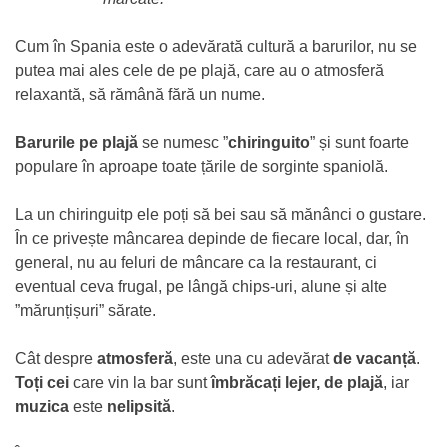
Cum în Spania este o adevărată cultură a barurilor, nu se
putea mai ales cele de pe plajă, care au o atmosferă
relaxantă, să rămână fără un nume.
Barurile pe plajă
se numesc ”
chiringuito
” și sunt foarte
populare în aproape toate țările de sorginte spaniolă.
La un chiringuitp ele poți să bei sau să mănânci o gustare.
În ce privește mâncarea depinde de fiecare local, dar, în
general, nu au feluri de mâncare ca la restaurant, ci
eventual ceva frugal, pe lângă chips-uri, alune și alte
”mărunțișuri” sărate.
Cât despre
atmosferă
, este una cu adevărat
de vacanță
.
Toți cei
care vin la bar sunt
îmbrăcați lejer, de plajă
, iar
muzica
este
nelipsită
.