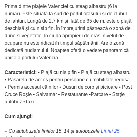
Prima dintre plajele Valenciei cu steag albastru (6 la
număr). Este situată la sud de portul orașului și de clubul
de iahturi. Lungă de 2,7 km și lată de 35 de m, este o plajă
deschisă și cu nisip fin. În împrejurimi păstrează o zonă de
dune și vegetație. În ciuda apropierii de oraș, nivelul de
ocupare nu este ridicat în timpul săptămânii. Are o zonă
dedicată nudismului. Noaptea oferă o vedere panoramică
unică a portului Valencia.
Caracteristici:
• Plajă cu nisip fin • Plajă cu steag albastru
• Pasarelă de acces pentru persoane cu mobilitate redusă
• Permis accesul câinilor • Dușuri de corp și picioare • Post
Cruce Roșie • Salvamar • Restaurante •Parcare • Stație
autobuz •Taxi
Cum ajungi:
–
Cu autobuzele
liniilor 15, 14 și autobuzele
Liniei 25