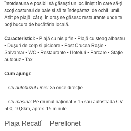
întotdeauna e posibil să găsești un loc liniștit în care să-ți
scoți costumul de baie și să te îndepărtezi de ochii lumii.
Atât pe plajă, cât și în oraș se găsesc restaurante unde te
poți bucura de bucătăria locală.
Caracteristici:
• Plajă cu nisip fin • Plajă cu steag albastru
• Dușuri de corp și picioare • Post Crucea Roșie •
Salvamar • WC • Restaurante • Hoteluri • Parcare • Stație
autobuz • Taxi
Cum ajungi:
–
Cu autobuzul Liniei 25
orice direcție
–
Cu mașina
: Pe drumul național V-15 sau autostrada CV-
500, 10,8km, aprox. 15 minute
Plaja Recatí – Perellonet