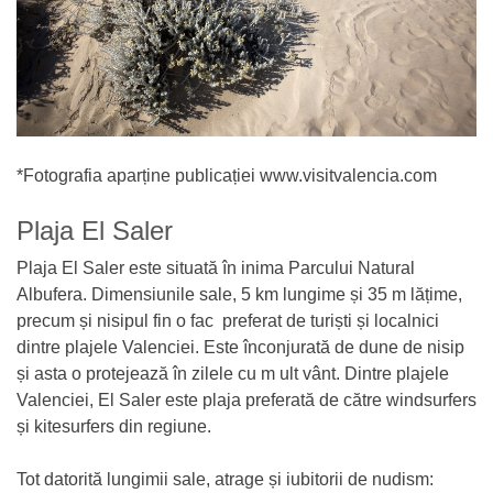
*Fotografia aparține publicației www.visitvalencia.com
Plaja El Saler
Plaja El Saler este situată în inima Parcului Natural
Albufera. Dimensiunile sale, 5 km lungime și 35 m lățime,
precum și nisipul fin o fac preferat de turiști și localnici
dintre plajele Valenciei. Este înconjurată de dune de nisip
și asta o protejează în zilele cu m ult vânt. Dintre plajele
Valenciei, El Saler este plaja preferată de către windsurfers
și kitesurfers din regiune.
Tot datorită lungimii sale, atrage și iubitorii de nudism: