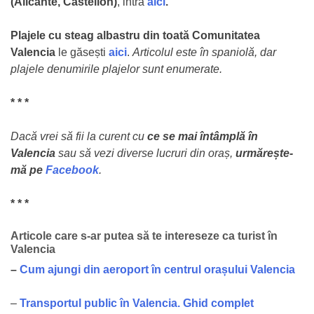
(Alicante, Castellon)
, intră
aici
.
Plajele cu steag albastru din toată Comunitatea
Valencia
le găsești
aici
.
Articolul este în spaniolă, dar
plajele denumirile plajelor sunt enumerate.
* * *
Dacă vrei să fii la curent cu
ce se mai întâmplă în
Valencia
sau să vezi diverse lucruri din oraș,
urmărește-
mă pe
Facebook
.
* * *
Articole care s-ar putea să te intereseze ca turist în
Valencia
–
Cum ajungi din aeroport în centrul orașului Valencia
–
Transportul public în Valencia. Ghid complet