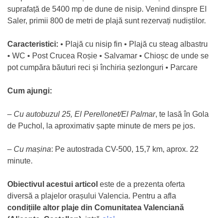
suprafață de 5400 mp de dune de nisip. Venind dinspre El
Saler, primii 800 de metri de plajă sunt rezervați nudiștilor.
Caracteristici:
• Plajă cu nisip fin • Plajă cu steag albastru
• WC • Post Crucea Roșie • Salvamar • Chioșc de unde se
pot cumpăra băuturi reci și închiria șezlonguri • Parcare
Cum ajungi:
–
Cu autobuzul 25, El Perellonet/El Palmar
, te lasă în Gola
de Puchol, la aproximativ șapte minute de mers pe jos.
–
Cu mașina
: Pe autostrada CV-500, 15,7 km, aprox. 22
minute.
Obiectivul acestui articol
este de a prezenta oferta
diversă a plajelor orașului Valencia. Pentru a afla
condițiile altor plaje din Comunitatea Valenciană