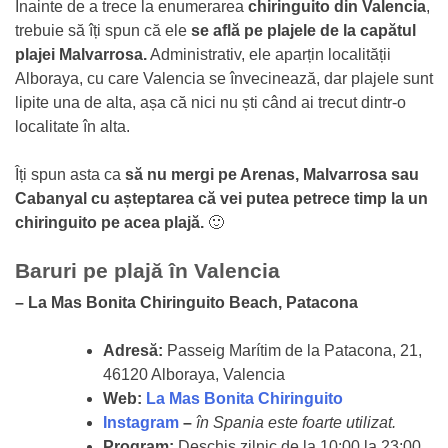
Înainte de a trece la enumerarea
chiringuito din Valencia
,
trebuie să îți spun că ele
se află pe plajele de la capătul
plajei Malvarrosa.
Administrativ, ele aparțin localității
Alboraya, cu care Valencia se învecinează, dar plajele sunt
lipite una de alta, așa că nici nu ști când ai trecut dintr-o
localitate în alta.
Îți spun asta ca
să nu mergi pe Arenas, Malvarrosa sau
Cabanyal cu așteptarea că vei putea petrece timp la un
chiringuito pe acea plajă.
🙂
Baruri pe plajă în Valencia
– La Mas Bonita Chiringuito Beach, Patacona
Adresă:
Passeig Marítim de la Patacona, 21,
46120 Alboraya, Valencia
Web:
La Mas Bonita Chiringuito
Instagram
–
în Spania este foarte utilizat.
Program:
Deschis zilnic de la 10:00 la 23:00.