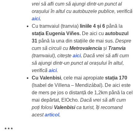
vrei să afli cum să ajungi dintr-un punct al
orașului în altul cu autobuzele publice, verifică
aici
.
Cu tramvaiul (tranvia)
liniile 4 și 6
până la
stația Eugenia Viñes.
De aici cu
autobuzul
31
până la una din stațiile de mai sus.
Despre
cum să circuli cu
Metrovalencia
și
Tranvia
(tramvaiul), citește
aici
.
Dacă vrei să afli cum
să ajungi dintr-un punct al orașului în altul,
verifică
aici
.
Cu Valenbisi
, cele mai apropiate
stația 170
(Isabel de Villena – Mendizábal). De aici este
de mers pe jos o distanță de 1,2km până la cel
mai depărtat, ElOcho
. Dacă vrei să afli cum
poți folosi
Valenbisi
ca turist, îți recomand
acest
articol
.
* * *