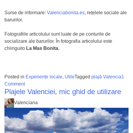
Surse de informare:
Valenciabonita.es
, rețelele sociale ale
barurilor.
Fotografiile articolului sunt luate de pe conturile de
socializare ale barurilor. În fotografia articolului este
chiinguito
La Mas Bonita.
Posted in
Experiențe locale
,
Utile
Tagged
plajă Valencia
1
on
Comment
Plajele Valenciei, mic ghid de utilizare
Baruri
pe
Valenciana
plajă
în
Valencia