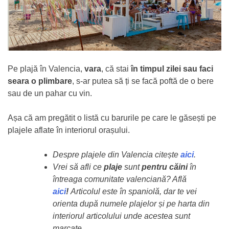
Pe plajă în Valencia,
vara
, că stai
în timpul zilei sau faci
seara o plimbare
, s-ar putea să ți se facă poftă de o bere
sau de un pahar cu vin.
Așa că am pregătit o listă cu barurile pe care le găsești pe
plajele aflate în interiorul orașului.
Despre plajele din Valencia citește
aici
.
Vrei să afli ce
plaje
sunt
pentru căini
în
întreaga comunitate valenciană? Află
aici
!
Articolul este în spaniolă, dar te vei
orienta după numele plajelor și pe harta din
interiorul articolului unde acestea sunt
marcate.