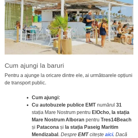
Cum ajungi la baruri
Pentru a ajunge la oricare dintre ele, ai următoarele opțiuni
de transport public.
Cum ajungi:
Cu autobuzele publice EMT
numărul
31
stația Mare Nostrum pentru
ElOcho, la stația
Mare Nostrum Alboran
pentru
Tres14Beach
și
Patacona
și
la stația Paseig Maritim
Mendizabal
.
Despre
EMT
citește
aici
.
Dacă