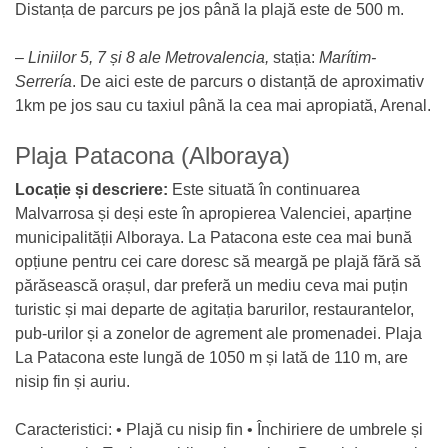
Distanța de parcurs pe jos până la plajă este de 500 m.
–
Liniilor 5, 7 și 8 ale Metrovalencia,
stația:
Marítim-
Serrería
. De aici este de parcurs o distanță de aproximativ
1km pe jos sau cu taxiul până la cea mai apropiată, Arenal.
Plaja Patacona (Alboraya)
Locație și descriere:
Este situată în continuarea
Malvarrosa și deși este în apropierea Valenciei, aparține
municipalității Alboraya. La Patacona este cea mai bună
opțiune pentru cei care doresc să meargă pe plajă fără să
părăsească orașul, dar preferă un mediu ceva mai puțin
turistic și mai departe de agitația barurilor, restaurantelor,
pub-urilor și a zonelor de agrement ale promenadei. Plaja
La Patacona este lungă de 1050 m și lată de 110 m, are
nisip fin și auriu.
Caracteristici: • Plajă cu nisip fin • Închiriere de umbrele și