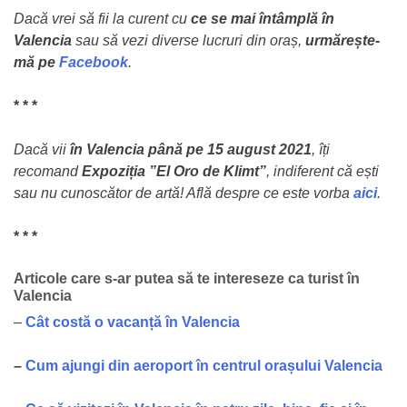
Dacă vrei să fii la curent cu
ce se mai întâmplă în
Valencia
sau să vezi diverse lucruri din oraș,
urmărește-
mă pe
Facebook
.
* * *
Dacă vii
în Valencia până pe 15 august 2021
, îți
recomand
Expoziția ”El Oro de Klimt”
, indiferent că ești
sau nu cunoscător de artă! Află despre ce este vorba
aici
.
* * *
Articole care s-ar putea să te intereseze ca turist în
Valencia
–
Cât costă o vacanță în Valencia
–
Cum ajungi din aeroport în centrul orașului Valencia