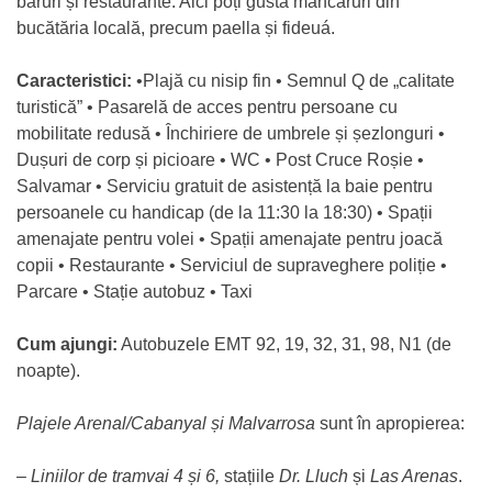
baruri și restaurante. Aici poți gusta mâncăruri din
bucătăria locală, precum paella și fideuá.
Caracteristici:
•Plajă cu nisip fin • Semnul Q de „calitate
turistică” • Pasarelă de acces pentru persoane cu
mobilitate redusă • Închiriere de umbrele și șezlonguri •
Dușuri de corp și picioare • WC • Post Cruce Roșie •
Salvamar • Serviciu gratuit de asistență la baie pentru
persoanele cu handicap (de la 11:30 la 18:30) • Spații
amenajate pentru volei • Spații amenajate pentru joacă
copii • Restaurante • Serviciul de supraveghere poliție •
Parcare • Stație autobuz • Taxi
Cum ajungi:
Autobuzele EMT 92, 19, 32, 31, 98, N1 (de
noapte).
Plajele Arenal/Cabanyal și Malvarrosa
sunt în apropierea:
–
Liniilor de tramvai 4 și 6,
stațiile
Dr. Lluch
și
Las Arenas
.