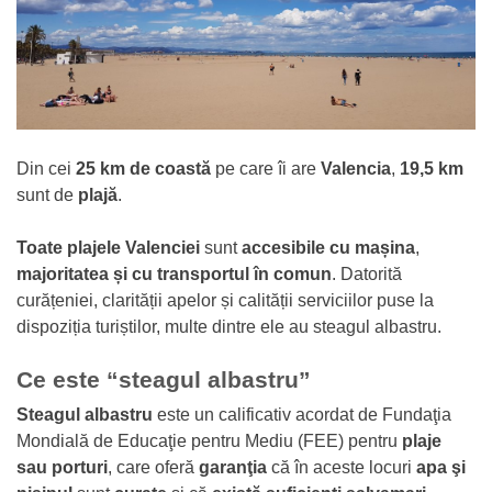
Din cei
25 km de coastă
pe care îi are
Valencia
,
19,5 km
sunt de
plajă
.
Toate plajele Valenciei
sunt
accesibile cu mașina
,
majoritatea și cu transportul în comun
. Datorită
curățeniei, clarității apelor și calității serviciilor puse la
dispoziția turiștilor, multe dintre ele au steagul albastru.
Ce este “steagul albastru”
Steagul albastru
este un calificativ acordat de Fundaţia
Mondială de Educaţie pentru Mediu (FEE) pentru
plaje
sau porturi
, care oferă
garanţia
că în aceste locuri
apa şi