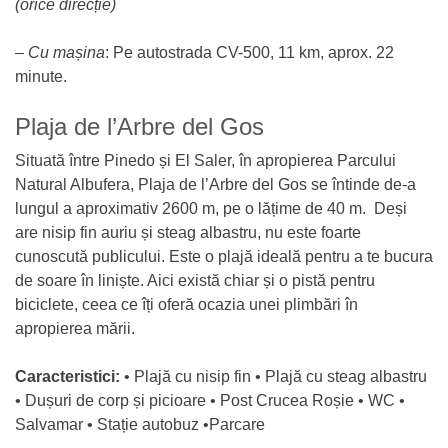
(orice direcție)
–
Cu mașina
: Pe autostrada CV-500, 11 km, aprox. 22
minute.
Plaja de l’Arbre del Gos
Situată între Pinedo și El Saler, în apropierea Parcului
Natural Albufera, Plaja de l’Arbre del Gos se întinde de-a
lungul a aproximativ 2600 m, pe o lățime de 40 m. Deși
are nisip fin auriu și steag albastru, nu este foarte
cunoscută publicului. Este o plajă ideală pentru a te bucura
de soare în liniște. Aici există chiar și o pistă pentru
biciclete, ceea ce îți oferă ocazia unei plimbări în
apropierea mării.
Caracteristici:
• Plajă cu nisip fin • Plajă cu steag albastru
• Dușuri de corp și picioare • Post Crucea Roșie • WC •
Salvamar • Stație autobuz •Parcare