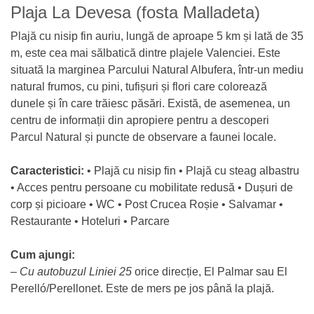
Plaja La Devesa (fosta Malladeta)
Plajă cu nisip fin auriu, lungă de aproape 5 km și lată de 35
m, este cea mai sălbatică dintre plajele Valenciei. Este
situată la marginea Parcului Natural Albufera, într-un mediu
natural frumos, cu pini, tufișuri și flori care colorează
dunele și în care trăiesc păsări. Există, de asemenea, un
centru de informații din apropiere pentru a descoperi
Parcul Natural și puncte de observare a faunei locale.
Caracteristici:
• Plajă cu nisip fin • Plajă cu steag albastru
• Acces pentru persoane cu mobilitate redusă • Dușuri de
corp și picioare • WC • Post Crucea Roșie • Salvamar •
Restaurante • Hoteluri • Parcare
Cum ajungi:
–
Cu autobuzul Liniei 25
orice direcție, El Palmar sau El
Perelló/Perellonet. Este de mers pe jos până la plajă.