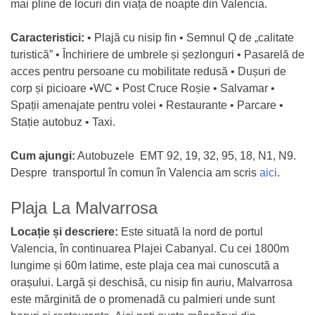
mai pline de locuri din viața de noapte din Valencia.
Caracteristici:
• Plajă cu nisip fin • Semnul Q de „calitate
turistică” • Închiriere de umbrele și șezlonguri • Pasarelă de
acces pentru persoane cu mobilitate redusă • Dușuri de
corp și picioare •WC • Post Cruce Roșie • Salvamar •
Spații amenajate pentru volei • Restaurante • Parcare •
Stație autobuz • Taxi.
Cum ajungi:
Autobuzele EMT 92, 19, 32, 95, 18, N1, N9.
Despre transportul în comun în Valencia am scris
aici
.
Plaja La Malvarrosa
Locație și descriere:
Este situată la nord de portul
Valencia, în continuarea Plajei Cabanyal. Cu cei 1800m
lungime și 60m latime, este plaja cea mai cunoscută a
orașului. Largă și deschisă, cu nisip fin auriu, Malvarrosa
este mărginită de o promenadă cu palmieri unde sunt