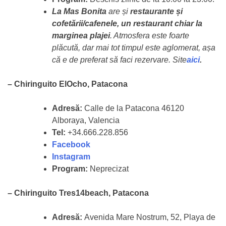
La Mas Bonita
are și
restaurante și
cofetării/cafenele, un restaurant chiar la
marginea plajei
.
Atmosfera este foarte
plăcută, dar mai tot timpul este aglomerat, așa
că e de preferat să faci rezervare. Site
aici
.
– Chiringuito ElOcho, Patacona
Adresă:
Calle de la Patacona 46120
Alboraya, Valencia
Tel:
+34.666.228.856
Facebook
Instagram
Program:
Neprecizat
–
Chiringuito Tres14beach, Patacona
Adresă:
Avenida Mare Nostrum, 52, Playa de