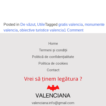
Posted in
De văzut
,
Utile
Tagged
gratis valencia
,
monumente
on
valencia
,
obiective turistice valencia
1 Comment
Ce
monumente
Home
din
Termeni și condiții
Valencia
Politică de confidențialitate
poți
Politica de cookies
vizita
gratis
Contact
și
Vrei să ținem legătura ?
când
valenciana.info@gmail.com