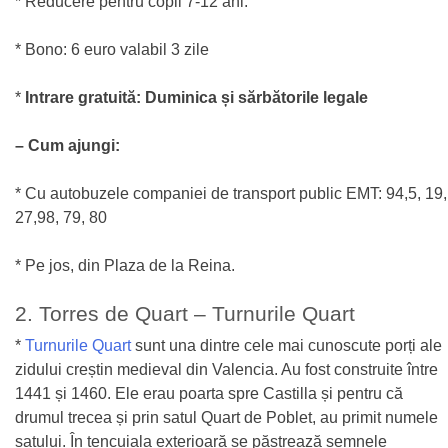
* Reducere pentru copii 7-12 ani.
* Bono: 6 euro valabil 3 zile
*
Intrare gratuită: Duminica și sărbătorile legale
– Cum ajungi:
* Cu autobuzele companiei de transport public EMT: 94,5, 19,
27,98, 79, 80
* Pe jos, din Plaza de la Reina.
2. Torres de Quart – Turnurile Quart
*
Turnurile Quart
sunt una dintre cele mai cunoscute porți ale
zidului creștin medieval din Valencia. Au fost construite între
1441 și 1460. Ele erau poarta spre Castilla și pentru că
drumul trecea și prin satul Quart de Poblet, au primit numele
satului. În tencuiala exterioară se păstrează semnele