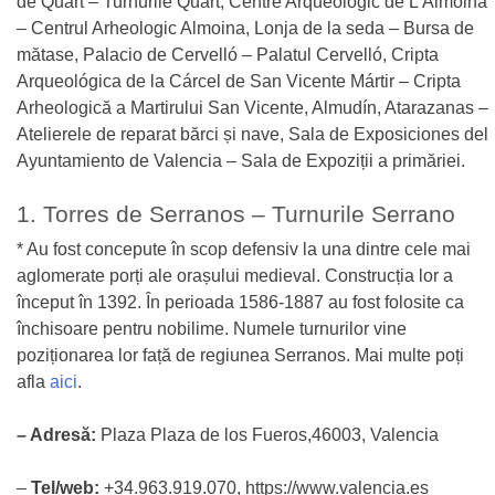
de Quart – Turnurile Quart, Centre Arqueològic de L’Almoina
– Centrul Arheologic Almoina, Lonja de la seda – Bursa de
mătase, Palacio de Cervelló – Palatul Cervelló, Cripta
Arqueológica de la Cárcel de San Vicente Mártir – Cripta
Arheologică a Martirului San Vicente, Almudín, Atarazanas –
Atelierele de reparat bărci și nave, Sala de Exposiciones del
Ayuntamiento de Valencia – Sala de Expoziții a primăriei.
1. Torres de Serranos – Turnurile Serrano
* Au fost concepute în scop defensiv la una dintre cele mai
aglomerate porți ale orașului medieval. Construcția lor a
început în 1392. În perioada 1586-1887 au fost folosite ca
închisoare pentru nobilime. Numele turnurilor vine
poziționarea lor față de regiunea Serranos. Mai multe poți
afla
aici
.
– Adresă:
Plaza Plaza de los Fueros,46003, Valencia
–
Tel/web:
+34.963.919.070, https://www.valencia.es