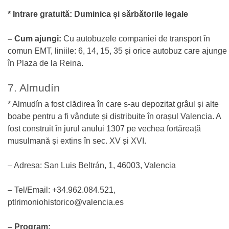
* Intrare gratuită: Duminica și sărbătorile legale
– Cum ajungi:
Cu autobuzele companiei de transport în
comun EMT, liniile: 6, 14, 15, 35 și orice autobuz care ajunge
în Plaza de la Reina.
7. Almudín
* Almudín a fost clădirea în care s-au depozitat grâul și alte
boabe pentru a fi vândute și distribuite în orașul Valencia. A
fost construit în jurul anului 1307 pe vechea fortăreață
musulmană și extins în sec. XV și XVI.
– Adresa: San Luis Beltrán, 1, 46003, Valencia
– Tel/Email: +34.962.084.521,
ptlrimoniohistorico@valencia.es
– Program: