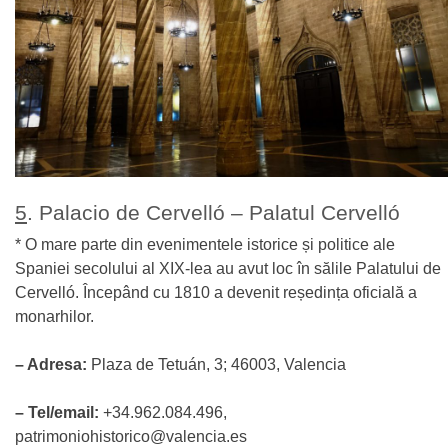
5
. Palacio de Cervelló – Palatul Cervelló
* O mare parte din evenimentele istorice și politice ale
Spaniei secolului al XIX-lea au avut loc în sălile Palatului de
Cervelló. Începând cu 1810 a devenit reședința oficială a
monarhilor.
– Adresa:
Plaza de Tetuán, 3; 46003, Valencia
– Tel/email:
+34.962.084.496,
patrimoniohistorico@valencia.es