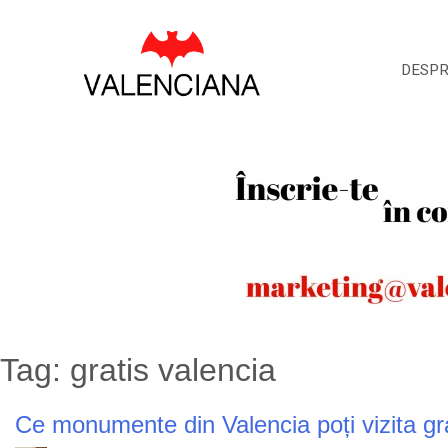
Skip
to
content
DESP
Tag:
gratis valencia
Ce monumente din Valencia poți vizita gra