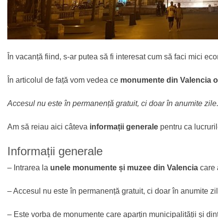
În vacanță fiind, s-ar putea să fi interesat cum să faci mici ec
În articolul de față vom vedea ce
monumente din Valencia ofer
Accesul nu este în permanență gratuit, ci doar în anumite zile.
Am să reiau aici câteva
informații generale
pentru ca lucruril
Informații generale
– Intrarea la
unele
monumente și muzee din Valencia
care
– Accesul nu este în permanență gratuit, ci doar în anumite zil
– Este vorba de monumente care aparțin municipalității și din