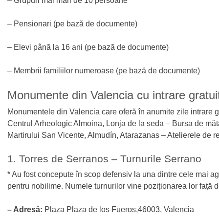
– Grupuri mai mari de 10 persoane
– Pensionari (pe bază de documente)
– Elevi până la 16 ani (pe bază de documente)
– Membrii familiilor numeroase (pe bază de documente)
Monumente din Valencia cu intrare gratui
Monumentele din Valencia care oferă în anumite zile intrare g
Centrul Arheologic Almoina, Lonja de la seda – Bursa de măta
Martirului San Vicente, Almudín, Atarazanas – Atelierele de r
1. Torres de Serranos – Turnurile Serrano
* Au fost concepute în scop defensiv la una dintre cele mai ag
pentru nobilime. Numele turnurilor vine poziționarea lor față 
– Adresă:
Plaza Plaza de los Fueros,46003, Valencia