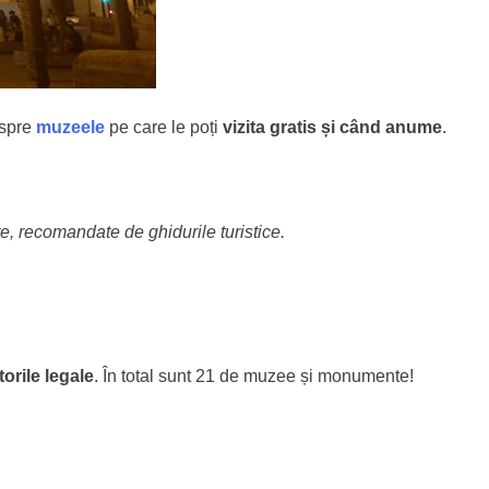
espre
muzeele
pe care le poți
vizita gratis și când anume
.
te, recomandate de ghidurile turistice.
orile legale
. În total sunt 21 de muzee și monumente!