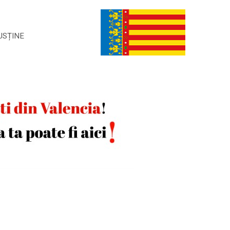
USȚINE