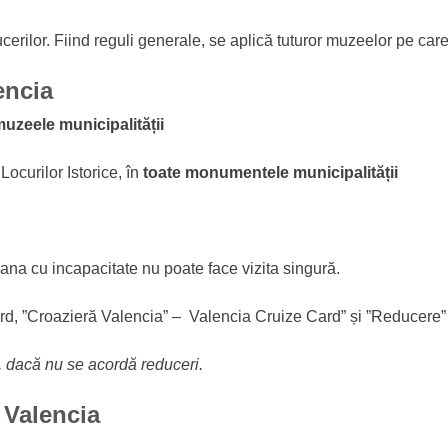
cerilor. Fiind reguli generale, se aplică tuturor muzeelor pe care l
encia
muzeele municipalității
Locurilor Istorice, în
toate monumentele municipalității
oana cu incapacitate nu poate face vizita singură.
 Card, ”Croazieră Valencia” – Valencia Cruize Card” și ”Reducere”
e, dacă nu se acordă reduceri.
 Valencia