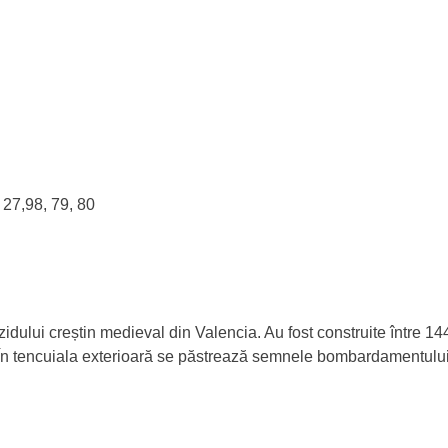
 27,98, 79, 80
idului creștin medieval din Valencia. Au fost construite între 14
ui. În tencuiala exterioară se păstrează semnele bombardamentul