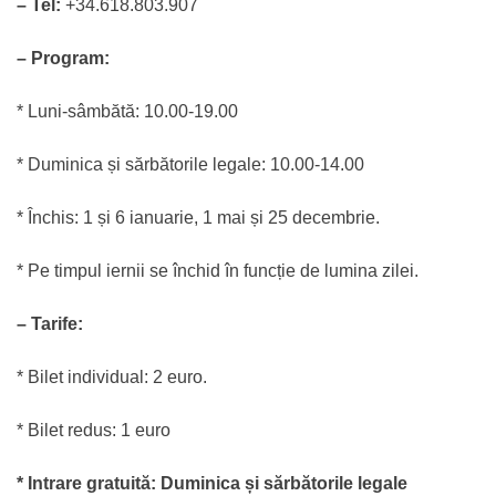
– Tel:
+34.618.803.907
– Program:
* Luni-sâmbătă: 10.00-19.00
* Duminica și sărbătorile legale: 10.00-14.00
* Închis: 1 și 6 ianuarie, 1 mai și 25 decembrie.
* Pe timpul iernii se închid în funcție de lumina zilei.
– Tarife:
* Bilet individual: 2 euro.
* Bilet redus: 1 euro
* Intrare gratuită: Duminica și sărbătorile legale