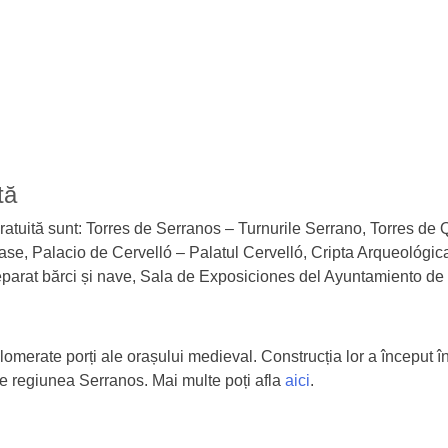
tă
ratuită sunt: Torres de Serranos – Turnurile Serrano, Torres de
se, Palacio de Cervelló – Palatul Cervelló, Cripta Arqueológica
eparat bărci și nave, Sala de Exposiciones del Ayuntamiento de 
lomerate porți ale orașului medieval. Construcția lor a început î
de regiunea Serranos. Mai multe poți afla
aici
.