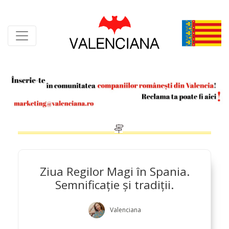
Skip
to
content
Ziua Regilor Magi în Spania.
Semnificație și tradiții.
Valenciana