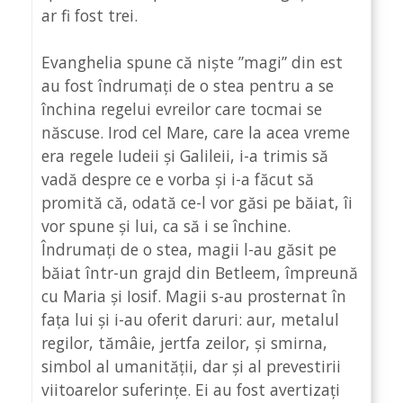
ar fi fost trei.
Evanghelia spune că niște ”magi” din est
au fost îndrumați de o stea pentru a se
închina regelui evreilor care tocmai se
născuse. Irod cel Mare, care la acea vreme
era regele Iudeii și Galileii, i-a trimis să
vadă despre ce e vorba și i-a făcut să
promită că, odată ce-l vor găsi pe băiat, îi
vor spune și lui, ca să i se închine.
Îndrumați de o stea, magii l-au găsit pe
băiat într-un grajd din Betleem, împreună
cu Maria și Iosif. Magii s-au prosternat în
fața lui și i-au oferit daruri: aur, metalul
regilor, tămâie, jertfa zeilor, și smirna,
simbol al umanității, dar și al prevestirii
viitoarelor suferințe. Ei au fost avertizați