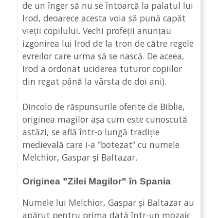
de un înger să nu se întoarcă la palatul lui
Irod, deoarece acesta voia să pună capăt
vieții copilului. Vechi profeții anunțau
izgonirea lui Irod de la tron de către regele
evreilor care urma să se nască. De aceea,
Irod a ordonat uciderea tuturor copiilor
din regat până la vârsta de doi ani).
Dincolo de răspunsurile oferite de Biblie,
originea magilor așa cum este cunoscută
astăzi, se află într-o lungă tradiție
medievală care i-a ”botezat” cu numele
Melchior, Gaspar și Baltazar.
Originea ”Zilei Magilor” în Spania
Numele lui Melchior, Gaspar și Baltazar au
apărut pentru prima dată într-un mozaic