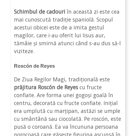
Schimbul de cadouri
în această zi este cea
mai cunoscută tradiție spaniolă. Scopul
acestui obicei este de a imita gestul
magilor, care i-au oferit lui Iisus aur,
tămâie și smirnă atunci când s-au dus să-l
viziteze.
Roscón de Reyes
De Ziua Regilor Magi, tradițională este
prăjitura Roscón de Reyes
cu fructe
confiate. Are forma unei gogoși goală în
centru, decorată cu fructe confiate. Inițial
era umplută cu marțipan, astăzi se umple
cu smântână sau ciocolată. Pe roscón, este
pusă o coroană. Ea va încununa persoana
norocoasă care găsește figurina ascunsă în