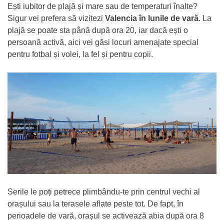
Ești iubitor de plajă și mare sau de temperaturi înalte?
Sigur vei prefera să vizitezi
Valencia în lunile de vară
. La
plajă se poate sta până după ora 20, iar dacă ești o
persoană activă, aici vei găsi locuri amenajate special
pentru fotbal și volei, la fel și pentru copii.
Serile le poți petrece plimbându-te prin centrul vechi al
orașului sau la terasele aflate peste tot. De fapt, în
perioadele de vară, orașul se activează abia după ora 8