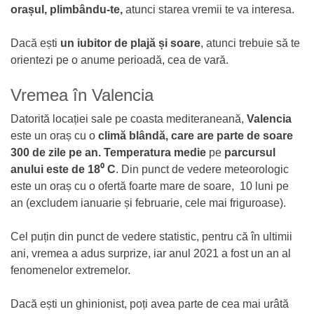
orașul, plimbându-te,
atunci starea vremii te va interesa.
Dacă ești
un iubitor de plajă și soare
, atunci trebuie să te
orientezi pe o anume perioadă, cea de vară.
Vremea în Valencia
Datorită locației sale pe coasta mediteraneană,
Valencia
este un oraș cu o
climă blândă, care are parte de soare
300 de zile pe an.
Temperatura medie
pe
parcursul
anului este de 18⁰ C
. Din punct de vedere meteorologic
este un oraș cu o ofertă foarte mare de soare, 10 luni pe
an (excludem ianuarie și februarie, cele mai friguroase).
Cel puțin din punct de vedere statistic, pentru că în ultimii
ani, vremea a adus surprize, iar anul 2021 a fost un an al
fenomenelor extremelor.
Dacă ești un ghinionist, poți avea parte de cea mai urâtă