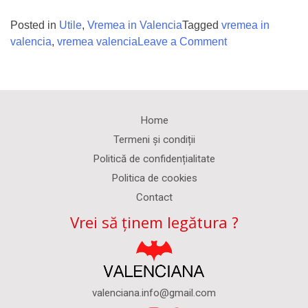
Posted in
Utile
,
Vremea in Valencia
Tagged
vremea in
on
valencia
,
vremea valencia
Leave a Comment
Când
să
vizitezi
Valencia
Home
Termeni și condiții
Politică de confidențialitate
Politica de cookies
Contact
Vrei să ținem legătura ?
valenciana.info@gmail.com