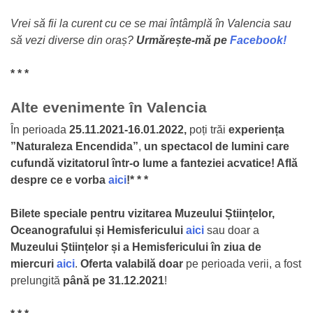
Vrei să fii la curent cu ce se mai întâmplă în Valencia sau
să vezi diverse din oraș?
U
rmărește-mă pe
Facebook!
* * *
Alte evenimente în Valencia
În perioada
25.11.2021-16.01.2022,
poți trăi
experiența
”Naturaleza Encendida”
,
un spectacol de lumini care
cufundă vizitatorul într-o lume a fanteziei acvatice! Află
despre ce e vorba
aici
!
* * *
Bilete speciale pentru vizitarea Muzeului Științelor,
Oceanografului și Hemisfericului
aici
sau doar a
Muzeului Științelor și a Hemisfericului în ziua de
miercuri
aici
.
Oferta valabilă doar
pe perioada verii, a fost
prelungită
până pe 31.12.2021
!