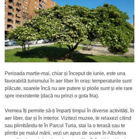
Perioada martie-mai, chiar și început de iunie, este una
favorabilă turismului în aer liber în oraș: temperaturile sunt
plăcute, soarele încă nu are putere și ploile sunt și ele rare
spre inexistente (dacă nu prinzi o gota fria).
Vremea îți permite să-ți împarți timpul în diverse activități, în
aer liber, dar și în interior. Vizitezi muzee, te relaxezi citind
sau plimbându-te în Parcul Turia, stai la o terasă sau te
plimbi pe malul mării, vezi un apus de soare în Albufera