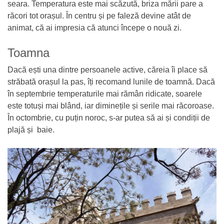
seara. Temperatura este mai scăzută, briza mării pare a
răcori tot orașul. În centru și pe faleză devine atât de
animat, că ai impresia că atunci începe o nouă zi.
Toamna
Dacă ești una dintre persoanele active, căreia îi place să
străbată orașul la pas, îți recomand lunile de toamnă. Dacă
în septembrie temperaturile mai rămân ridicate, soarele
este totuși mai blând, iar diminețile și serile mai răcoroase.
În octombrie, cu puțin noroc, s-ar putea să ai și condiții de
plajă și baie.