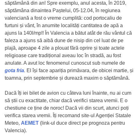
săptămână din an! Spre exemplu, anul acesta, în 2019,
săptămâna dinaintea Paștelui, 05-12.04, în regiunea
valenciană a fost o vreme cumplită: cod portocaliu de
furtuni și vânt, în anumite localități cantitatea de apă a
ajuns la 140l/mp!!
În Valencia a bătut atât de rău vântul că
faleza a ajuns să aibă dune de nisip din cel luat de pe
plajă, aproape 4 zile a plouat fără oprire și toate actele
religioase care tradițional aveau loc în stradă, au fost
anulate. A avut loc fenomenul cunoscut sub numele de
gota fria
.
El își face apariția primăvara, de obicei martie, și
toamna, prin septembrie și durează maxim o săptămână.
Dacă îți iei bilet de avion cu câteva luni înainte, nu ai cum
să știi cu exactitate, chiar dacă verifici starea vremii. E o
chestiune ce ține de noroc! Dacă vii din scurt, atunci poți
verifica starea vremii. Îți recomand site-ul Agenției Statale
Meteo,
AEMET
(link-ul duce direct pe prognoza pentru
Valencia).