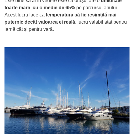
Este bine să ai în vedere este că orașul are o
umiditate
foarte mare, cu o medie de 65%
pe parcursul anului.
Acest lucru face ca
temperatura să fie resimțită mai
puternic decât valoarea ei reală
, lucru valabil atât pentru
iarnă cât și pentru vară.