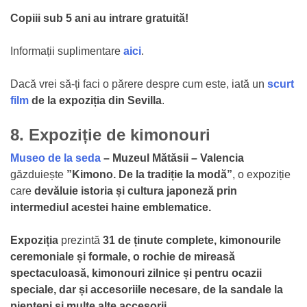
Copiii sub 5 ani au intrare gratuită!
Informații suplimentare
aici
.
Dacă vrei să-ți faci o părere despre cum este, iată un
scurt
film
de la expoziția din Sevilla
.
8. Expoziție de kimonouri
Museo de la seda
– Muzeul Mătăsii – Valencia
găzduiește
”Kimono. De la tradiție la modă”
, o expoziție
care
devăluie istoria și cultura japoneză prin
intermediul acestei haine emblematice.
Expoziția
prezintă
31 de ținute complete, kimonourile
ceremoniale și formale, o rochie de mireasă
spectaculoasă, kimonouri zilnice și pentru ocazii
speciale, dar și accesoriile necesare, de la sandale la
piepteni și multe alte accesorii.