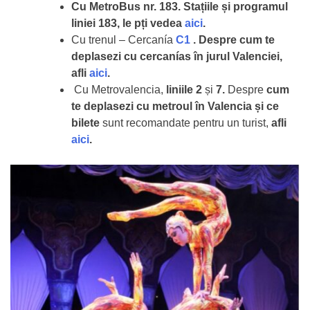
Cu MetroBus nr. 183. Stațiile și programul
liniei 183, le pți vedea
aici
.
Cu trenul – Cercanía
C1
. Despre cum te
deplasezi cu cercanías în jurul Valenciei,
afli
aici
.
Cu Metrovalencia,
liniile 2
și
7.
Despre
cum
te deplasezi cu metroul în Valencia și ce
bilete
sunt recomandate pentru un turist,
afli
aici
.