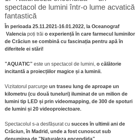
spectacol de lumini într-o lume acvatică
fantastică
În perioada 25.11.2021-16.01.2022, la Oceanograf
Valencia
poți trăi
o experiență în care farmecul luminilor
de Crăciun se combină cu fascinația pentru apă în
diferitele ei stări!
”AQUATIC”
este un spectacol de lumini,
o călătorie
incitantă a proiecțiilor magice și a luminii.
Vizitatorul parcurge
un traseu lung de aproape un
kilometru (cu două tuneluri) iluminat de un milion de
lumini tip LED și prin videomapping, de 300 de spoturi
de lumini și 20 videoproiectoare.
Spectacolul s-a desfășurat cu
succes în ultimii ani de
Crăciun, în Madrid, unde a fost cunoscut sub
denumirea de ”Naturaleza encendida”.