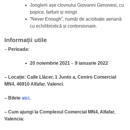
Jonglerii așe clovnului Giovanni Genovesi, cu
popice, farfurii și mingii
”Never Enough”, număr de acrobație aeriană
cu echilibristică și contorsionare.
Informații utile
–
Perioada:
20 noiembrie 2021
–
9 ianuarie 2022
– Locație: Calle Llàcer, 1 Junto a, Centro Comercial
MN4, 46910 Alfafar, Valenci
.
– Bilete
aici
.
– Cum ajungi la Complexul Comercial MN4, Alfafar,
Valencia: