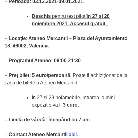
– Perioada:
03.12.2021-09.01.2021.
Deschis
pentru test pilot
în 27 și 28
noiembrie 2021
.
Accesul gratuit
.
– Locație: Ateneo Mercantil – Plaza del Ayuntamiento
18, 46002, Valencia
– Programul Ateneo: 09:00-21:30
– Preț bilet:
5 euro/persoană.
Poate fi achiziționat de la
casa de bilete a Ateneo Mercantil.
În 27 și 28 noiamebrie, intrarea la mini-
expoziție va fi
3 euro.
– Limită de vârstă: Începând cu 7 ani.
– Contact Ateneo Mercantil
aici
.