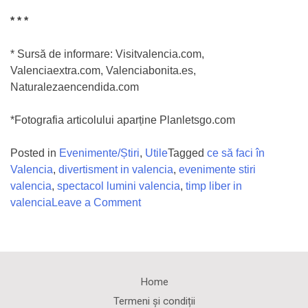
* * *
* Sursă de informare: Visitvalencia.com,
Valenciaextra.com, Valenciabonita.es,
Naturalezaencendida.com
*Fotografia articolului aparține Planletsgo.com
Posted in
Evenimente/Știri
,
Utile
Tagged
ce să faci în
Valencia
,
divertisment in valencia
,
evenimente stiri
valencia
,
spectacol lumini valencia
,
timp liber in
on
valencia
Leave a Comment
Ce
poți
să
faci
Home
în
Termeni și condiții
Valencia