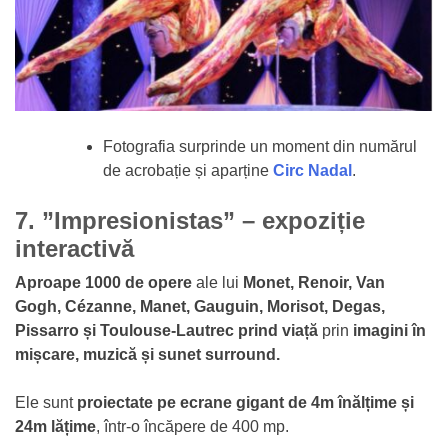
Fotografia surprinde un moment din numărul
de acrobație și aparține
Circ Nadal
.
7. ”Impresionistas” – expoziție
interactivă
Aproape 1000 de opere
ale lui
Monet, Renoir, Van
Gogh, Cézanne, Manet, Gauguin, Morisot, Degas,
Pissarro și Toulouse-Lautrec
prind viață
prin
imagini în
mișcare, muzică și sunet surround.
Ele sunt
proiectate pe ecrane gigant de 4m înălțime și
24m lățime
, într-o încăpere de 400 mp.