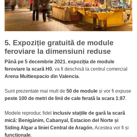
5.
Expoziție gratuită de module
feroviare la dimensiuni reduse
Până pe 5 decembrie 2021
,
expoziția de module
feroviare la scară H0
, va fi deschisă la centrul comercial
Arena Multiespacio din Valencia
.
Sunt prezentate mai mult de
50 de module
și vor fi expuse
peste 100 de metri de linii de cale ferată la scara 1:87
.
Modele reproduc fidel
inclusiv stațiile de gară la scară
mică: Benigànim, Cabanyal, Estacion del Norte și
Siding Algar a liniei Central de Aragón.
Acestea vor fi și
funcționale
.