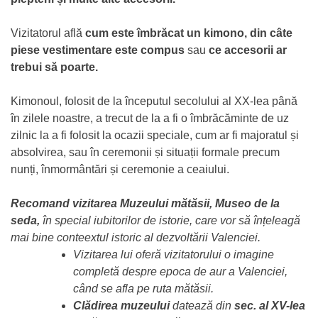
Vizitatorul află
cum este îmbrăcat
un kimono, din câte
piese vestimentare este compus
sau
ce accesorii ar
trebui să poarte.
Kimonoul, folosit de la începutul secolului al XX-lea până
în zilele noastre, a trecut de la a fi o îmbrăcăminte de uz
zilnic la a fi folosit la ocazii speciale, cum ar fi majoratul și
absolvirea, sau în ceremonii și situații formale precum
nunți, înmormântări și ceremonie a ceaiului.
Recomand vizitarea Muzeului mătăsii, Museo de la
seda,
în special iubitorilor de istorie, care vor să înțeleagă
mai bine conteextul istoric al dezvoltării Valenciei.
Vizitarea lui oferă vizitatorului o imagine
completă despre epoca de aur a Valenciei,
când se afla pe ruta mătăsii.
Clădirea muzeului
datează din
sec. al XV-lea