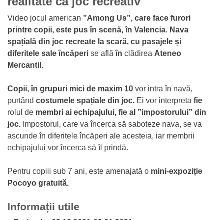
realitate ca joc recreativ
Video jocul american
”Among Us”, care face furori
printre copii, este pus în scenă,
în Valencia. Nava
spațială din joc
recreate la scară, cu pasajele și
diferitele sale încăperi
se află
în
clădirea
Ateneo
Mercantil.
Copii, în grupuri mici de maxim 10
vor intra în navă,
purtând
costumele spațiale din joc.
Ei vor interpreta
fie
rolul de
membri ai echipajului, fie al ”impostorului” din
joc.
Impostorul, care va încerca să saboteze nava, se va
ascunde în diferitele încăperi ale acesteia, iar membrii
echipajului vor încerca să îl prindă.
Pentru copiii sub 7 ani, este amenajată o
mini-expoziție
Pocoyo gratuită.
Informații utile