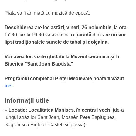
Piața va fi animată cu muzică de epocă.
Deschiderea
are loc
astăzi, vineri, 26 noiembrie, la ora
17:30, iar la 19:30
va avea loc
o paradă
din care
nu vor
lipsi tradiționalele sunete de tabal și dolçaina.
Vor avea loc vizite ghidate la Muzeul ceramicii și la
Biserica ”Sant Joan Baptista”
Programul complet al Pieței Medievale poate fi văzut
aici.
Informații utile
– Locație: Localitatea Manises, în centrul vechi (
de-a
lungul străzilor Sant Joan, Mossén Pere Esplugues,
Sagrari și a Piețelor Castell și Iglesia).