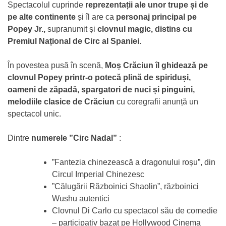
Spectacolul cuprinde
reprezentații ale unor trupe și de
pe alte continente
și îl are ca
personaj principal pe
Popey Jr.,
supranumit și
clovnul magic, distins cu
Premiul Național de Circ al Spaniei.
În povestea pusă în scenă,
Moș Crăciun îl ghidează pe
clovnul Popey printr-o potecă plină de spiriduși,
oameni de zăpadă, spargatori de nuci și pinguini,
melodiile clasice de Crăciun
cu coregrafii anunță un
spectacol unic.
Dintre
numerele ”Circ Nadal”
:
”Fantezia chinezească a dragonului roșu”, din
Circul Imperial Chinezesc
”Călugării Războinici Shaolin”, războinici
Wushu autentici
Clovnul Di Carlo cu spectacol său de comedie
– participativ bazat pe Hollywood Cinema