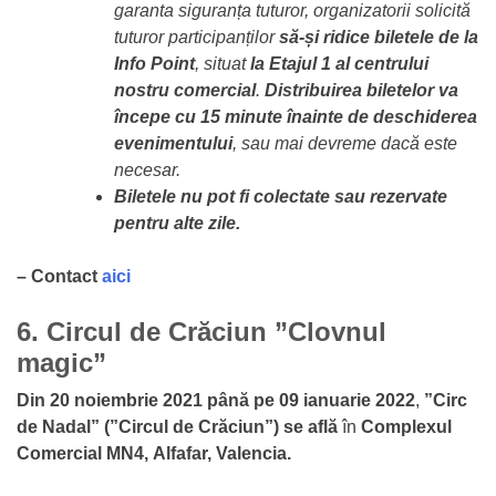
garanta siguranța tuturor, organizatorii solicită
tuturor participanților
să-și ridice biletele de la
Info Point
, situat
la Etajul 1 al centrului
nostru comercial
.
Distribuirea biletelor va
începe cu 15 minute înainte de deschiderea
evenimentului
, sau mai devreme dacă este
necesar.
Biletele nu pot fi colectate sau rezervate
pentru alte zile.
– Contact
aici
6. Circul de Crăciun ”Clovnul
magic”
Din 20 noiembrie 2021 până pe 09 ianuarie 2022
,
”Circ
de Nadal” (”Circul de Crăciun”) se află
în
Complexul
Comercial MN4,
Alfafar, Valencia.