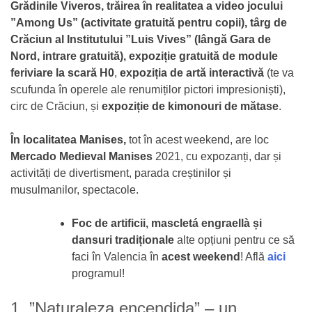
Grădinile Viveros, trăirea în realitatea a video jocului
”Among Us” (activitate gratuită pentru copii), târg de
Crăciun al Institutului ”Luis Vives” (lângă Gara de
Nord, intrare gratuită),
expoziție gratuită de module
feriviare la scară H0
,
expoziția de artă interactivă
(te va
scufunda în operele ale renumiților pictori impresioniști),
circ de Crăciun, și
expoziție de kimonouri de mătase
.
În localitatea Manises,
tot în acest weekend, are loc
Mercado Medieval Manises
2021, cu expozanți, dar și
activități de divertisment, parada creștinilor și
musulmanilor, spectacole.
Foc de artificii, mascletá engraellà și
dansuri tradiționale
alte opțiuni pentru ce să
faci în Valencia în
acest weekend
! Află
aici
programul!
1. ”Naturaleza encendida” – un