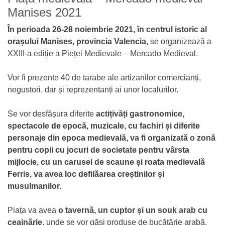
Manises 2021
În perioada 26-28 noiembrie 2021, în centrul istoric al
orașului Manises, provincia Valencia,
se organizează a
XXIII-a ediție a Pieței Medievale – Mercado Medieval.
Vor fi prezente 40 de tarabe ale artizanilor comercianți,
negustori, dar și reprezentanți ai unor localurilor.
Se vor desfășura diferite
actițivăți gastronomice,
spectacole de epocă, muzicale, cu fachiri și diferite
personaje din epoca medievală, va fi organizată o zonă
pentru copii cu jocuri de societate pentru vârsta
mijlocie, cu un carusel de scaune și roata medievală
Ferris, va avea loc defilăarea creștinilor și
musulmanilor.
Piața va avea
o tavernă, un cuptor și un souk arab cu
ceainărie
, unde se vor găsi produse de bucătărie arabă.