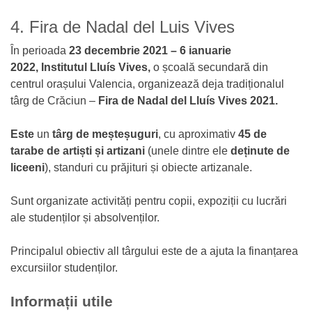
4. Fira de Nadal del Luis Vives
În perioada
23 decembrie 2021 – 6 ianuarie
2022, Institutul Lluís Vives,
o școală secundară din
centrul orașului Valencia, organizează deja tradiționalul
târg de Crăciun –
Fira de Nadal del Lluís Vives 2021.
E
ste
un
târg de meșteșuguri
, cu aproximativ
45 de
tarabe de artiști și artizani
(unele dintre ele
deținute de
liceeni
), standuri cu prăjituri și obiecte artizanale.
Sunt organizate activități pentru copii, expoziții cu lucrări
ale studenților și absolvenților.
Principalul obiectiv all târgului este de a ajuta la finanțarea
excursiilor studenților.
Informații utile