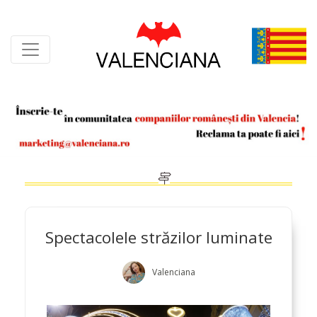
Skip
to
content
Spectacolele străzilor luminate
Valenciana