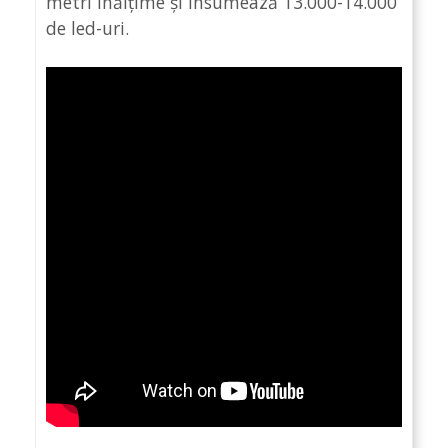
metri înălțime și însumează 13.000-14.000
de led-uri.