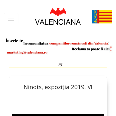
Skip
to
content
Ninots, expoziția 2019, VI